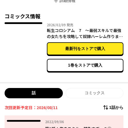
詳細情報
「コピー」スキルという、その世界ではゴミ同然のお荷物スキル
を引いてしまったことにより、
見鏡を召喚した張本人・神官長ザイードによって剣闘奴隷堕ちし
コミックス情報
てしまう。
2026年02月09日
2026/02/09
発売
転生コロシアム 7 ～最弱スキルで最強
敗北したら犯されるらしい、最悪のバトルコロシアムに身を投じ
の女たちを攻略して奴隷ハーレム作ります
ることになり、
～
戦慄と絶望に苛まれる見鏡だが、そのなかで彼は、ある一つの事
最新刊をストアで購入
実にたどり着く。
その瞬間、絶望は希望に変わり、コロシアムは見鏡の独壇場とな
る――！！
1巻をストアで購入
話
コミックス
次回更新予定日：2026/08/11
1話から
2022年09月06日
2022/09/06