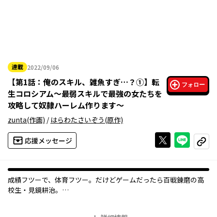
連載
2022/09/06
2022年09月06日
【
第1話：俺のスキル、雑魚すぎ…？①
】
転
フォロー
生コロシアム～最弱スキルで最強の女たちを
攻略して奴隷ハーレム作ります～
zunta
(作画)
/
はらわたさいぞう
(原作)
Xで投稿する
ライン
応援メッセージ
コピー
成績フツーで、体育フツー。だけどゲームだったら百戦錬磨の高
校生・見鏡耕治。
突如現れた魔法陣によって異世界召喚された彼は、召喚時の特典
として与えられるスキルが