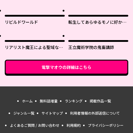
リビルドワールド
転生してあらゆるモノに好かれ
ながら異世界で好きな事をして
生きて行く
リアリスト魔王による聖域なき
王立魔術学院の鬼畜講師
異世界改革
電撃マオウ
の詳細はこちら
ホーム
無料話増量
ランキング
掲載作品一覧
ジャンル一覧
サイトマップ
利用者情報の外部送信について
よくあるご質問 / お問い合わせ
利用規約
プライバシーポリシー