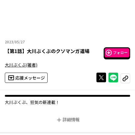
2023/05/27
2023年05月27日
【
第1話
】
大川ぶくぶのクソマンガ道場
フォロー
大川ぶくぶ
(著者)
Xで投稿する
ライン
応援メッセージ
コピー
大川ぶくぶ、狂気の新連載！
詳細情報