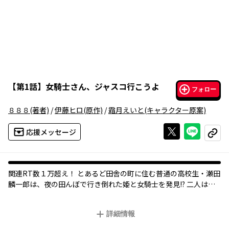
【
第1話
】
女騎士さん、ジャスコ行こうよ
フォロー
８８８
(著者)
/
伊藤ヒロ
(原作)
/
霜月えいと
(キャラクター原案)
Xで投稿する
ライン
応援メッセージ
コピー
関連RT数１万超え！ とあるど田舎の町に住む普通の高校生・瀬田
麟一郎は、夜の田んぼで行き倒れた姫と女騎士を発見!? 二人は異
世界から命からがら逃げてきたというのですが……。女騎士【ク
ッコロ】系田舎日常コメディ、スタート！
詳細情報