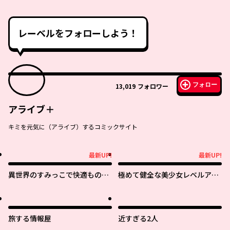
レーベルをフォローしよう！
フォロー
13,019
フォロワー
アライブ＋
キミを元気に（アライブ）するコミックサイト
最新UP!
最新UP!
最新UP!
最新UP!
異世界のすみっこで快適ものづ
極めて健全な美少女レベルアッ
くり生活 ～女神さまのくれた工
プ
房はちょっとやりすぎ性能だっ
た～
旅する情報屋
近すぎる2人