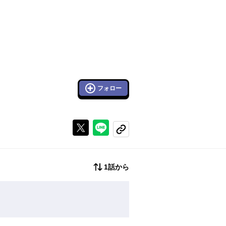
フォロー
Xで投稿する
ラインでシェアする
コピーする
1話から