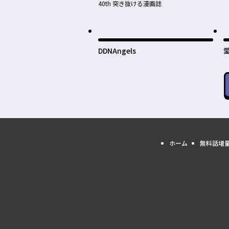
40th 突き抜ける漫画誌
DDNAngels
ホーム
無料話増