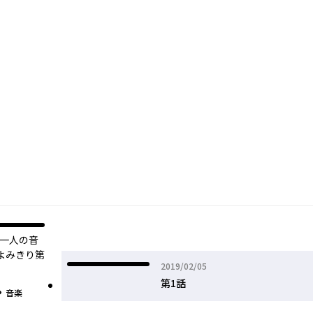
ノ
！一人の音
よみきり第
2019年02月05日
2019/02/05
第1話
グ
音楽