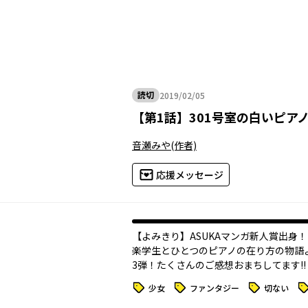
読切
2019/02/05
2019年02月05日
【
第1話
】
301号室の白いピア
音瀬みや
(作者)
応援メッセージ
【よみきり】ASUKAマンガ新人賞出身
楽学生とひとつのピアノの在り方の物語――
3弾！たくさんのご感想おまちしてます!!
タグ
タグ
タグ
タ
少女
ファンタジー
切ない