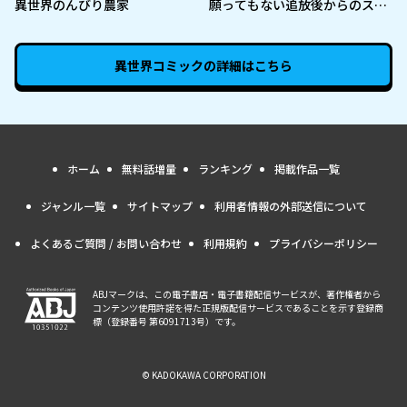
異世界のんびり農家
願ってもない追放後からのスロ
ーライフ？ 〜引退したはずが成
り行きで美少女ギャルの師匠に
なったらなぜかめちゃくちゃ懐
異世界コミック
の詳細はこちら
かれた〜
ホーム
無料話増量
ランキング
掲載作品一覧
ジャンル一覧
サイトマップ
利用者情報の外部送信について
よくあるご質問 / お問い合わせ
利用規約
プライバシーポリシー
ABJマークは、この電子書店・電子書籍配信サービスが、著作権者から
コンテンツ使用許諾を得た正規版配信サービスであることを示す登録商
標（登録番号 第6091713号）です。
© KADOKAWA CORPORATION