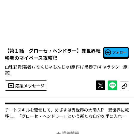
【
第１話 グローセ・ヘンドラー
】
異世界転
フォロー
移者のマイペース攻略記
山珠彩貴
(著者)
/
なんじゃもんじゃ
(原作)
/
黒獅子
(キャラクター原
案)
Xで投稿する
ライン
応援メッセージ
コピー
チートスキルを駆使して、めざすは異世界の大商人!? 異世界に転
移し、「グローセ・ヘンドラー」という新たな自分を手に入れた
俺。異世界ライフをマイペースで楽しもうとするけれど…!?
詳細情報