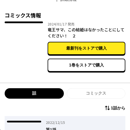
しかも「結婚式はいつにする?」と怒涛の求婚攻撃!
博士のことは敬愛であって恋愛対象ではないのですが!?
コミックス情報
2024年01月17日
2024/01/17
発売
竜王サマ、この結婚はなかったことにして
ください！ ２
最新刊をストアで購入
1巻をストアで購入
話
コミックス
1話から
2022年12月15日
2022/12/15
第1話