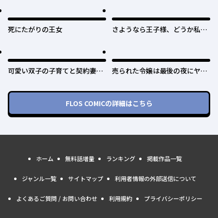
死にたがりの王女
さようなら王子様、どうか私の
ことは忘れてください
可愛い双子の子育てと契約妻は
売られた令嬢は最後の夜にヤリ
今日で終了予定です
逃げしました〜平和に子育てし
ていると、迎えに来たのは激重
王子様でした〜
FLOS COMIC
の詳細はこちら
ホーム
無料話増量
ランキング
掲載作品一覧
ジャンル一覧
サイトマップ
利用者情報の外部送信について
よくあるご質問 / お問い合わせ
利用規約
プライバシーポリシー