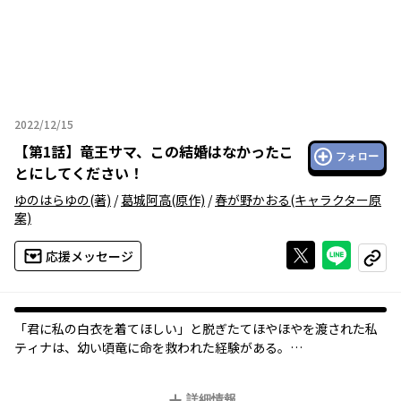
2022/12/15
2022年12月15日
【
第1話
】
竜王サマ、この結婚はなかったこ
フォロー
とにしてください！
ゆのはらゆの
(著)
/
葛城阿高
(原作)
/
春が野かおる
(キャラクター原
案)
Xで投稿する
ライン
応援メッセージ
コピー
「君に私の白衣を着てほしい」と脱ぎたてほやほやを渡された私――
ティナは、幼い頃竜に命を救われた経験がある。
以来幻獣にハマり、その道の第一人者であるヴィルヘルム博士の
研究所に入って憧れの人とご対面……と思いきや、なんで白衣!?
詳細情報