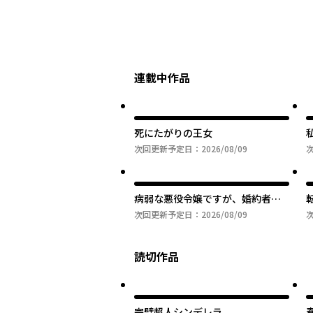
連載中作品
死にたがりの王女
次回更新予定日：
2026/08/09
病弱な悪役令嬢ですが、婚約者が
過保護すぎて逃げ出したい(私たち
次回更新予定日：
2026/08/09
犬猿の仲でしたよね!?)
読切作品
完璧超人シンデレラ