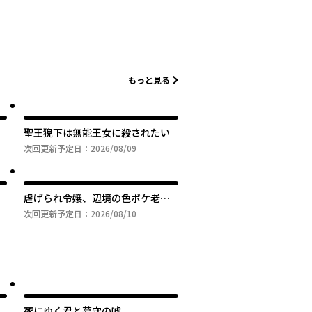
もっと見る
聖王猊下は無能王女に殺されたい
次回更新予定日：
2026/08/09
虐げられ令嬢、辺境の色ボケ老人
の後妻になるはずが、美貌の辺境
次回更新予定日：
2026/08/10
伯さまに溺愛されるなんて聞いて
いません！
こ
死にゆく君と墓守の嘘