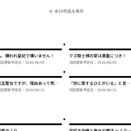
全
10
作品を表示
私、嫌われ皇妃で構いません！
クズ騎士様の愛は激重につき！
次回更新予定日：
2026/08/09
次回更新予定日：
2026/08/09
転生聖女ですが、理由あって死神
「他に愛するひとがいる」と言っ
王子と偽装婚約いたしました
た婚約者が溺愛してくるのです
次回更新予定日：
2026/08/10
次回更新予定日：
2026/08/10
が、そういうのは不要です
春風のふり
花好き令嬢と幸せの魔法 ～よう