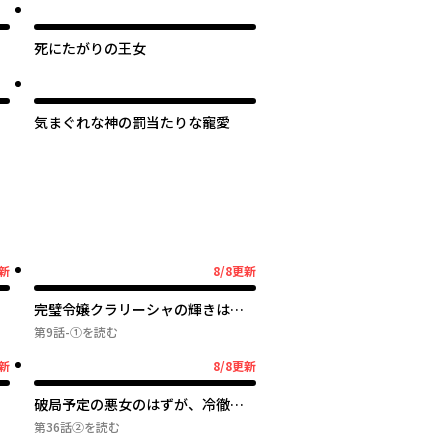
死にたがりの王女
気まぐれな神の罰当たりな寵愛
更新
8/8更新
8月8日更新
完璧令嬢クラリーシャの輝きは逆
境なんかじゃ曇らない ～婚約破
第9話-①
を読む
棄されても自力で幸せをつかめば
更新
8/8更新
8月8日更新
よいのでは？～
た
破局予定の悪女のはずが、冷徹公
爵様が別れてくれません!
第36話②
を読む