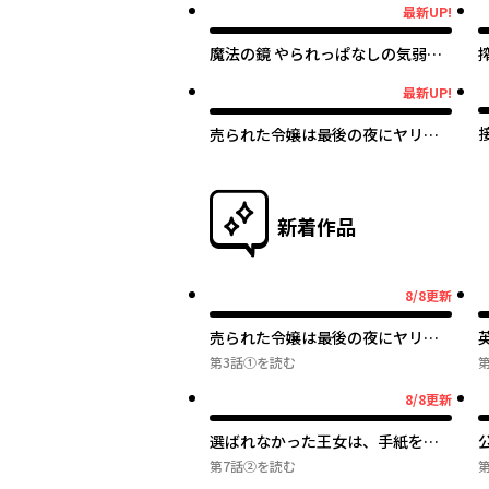
最新UP!
最新UP!
魔法の鏡 やられっぱなしの気弱令
嬢が我慢をやめたとき、反撃を開
最新UP!
最新UP!
始します。
売られた令嬢は最後の夜にヤリ逃
げしました〜平和に子育てしてい
ると、迎えに来たのは激重王子様
でした〜
新着作品
8/8更新
8月8日更新
売られた令嬢は最後の夜にヤリ逃
げしました〜平和に子育てしてい
第3話①
を読む
ると、迎えに来たのは激重王子様
8/8更新
8月8日更新
でした〜
選ばれなかった王女は、手紙を残
して消えることにした。
第7話②
を読む
第