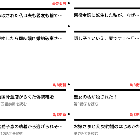
最新UP!
最新UP!
悪役令嬢に転生した私が、なぜか
搾取された私は夫も親友も捨てる
暴君侯爵に溺愛されてるんですけ
ことにしました
ど
接吻したら即結婚!? 婚約破棄され
隠し子？いいえ、妻です！～旦那
た薬師令嬢が助けたのは隣国の皇
様、その過保護な執愛はちょっと
帝でした
誤解を招くと思うの～
8/8更新
8/8
8月8日更新
8月8日更新
英国骨董店がらくた偽装結婚
聖女の私が殺された！
第五話前編
を読む
第9話②
を読む
8/8更新
8/8
8月8日更新
8月8日更新
公爵子息の執着から逃げられそう
お嬢さまと犬 契約婚のはじめか
にないので、逃げないことにしま
12話①
を読む
第7話②
を読む
した