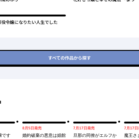
そ 小さな魔法の花屋へ～
悪役令嬢になりたい人生でした
すべての作品から探す
中
08月05日
07月17日
8月5日
発売
7月17日
発売
7月17日
嬢です
婚約破棄の悪意は娼館
旦那の同僚がエルフか
魔王さ