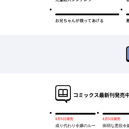
お兄ちゃんが救ってあげる
コミックス最新刊発売
08月05日
08月05日
8月5日
発売
8月5日
発売
成り代わり令嬢のルー
病弱な悪役令