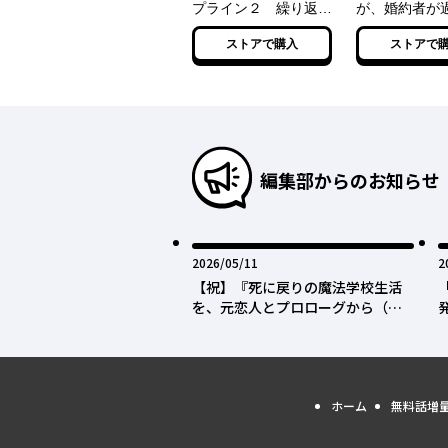
プライン２ 繰り返す
が、婚約者が
世界に幸せな結末を
ぎて逃げ出した
ストアで購入
ストアで
たち犬猿の仲
ね!?) 6
編集部からのお知らせ
2026年05月11日
2
2026/05/11
2
【祝】『死に戻りの魔法学校生活
を、元恋人とプロローグから（※
ただし好感度はゼロ）』が「第50
回講談社漫画賞 少女部門」を受
賞！
ホーム
無料話増