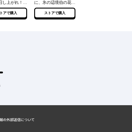
召し上がれ！
に、氷の辺境伯の花嫁
放された末王女
（※期間限定）に選ば
トアで購入
ストアで購入
の国でしあわせ
れてしまった 1
します！
果
報の外部送信について