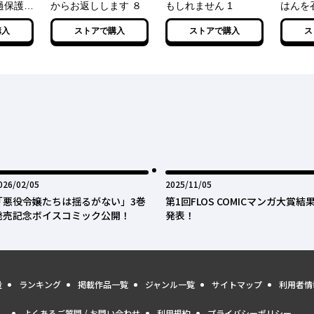
過保護す
からお返しします ８
もしれません 1
はんを
い(私
1 追
購入
ストアで購入
ストアで購入
ス
でしたよ
は魔族
に暮ら
026年02月05日
2025年11月05日
026/02/05
2025/11/05
「悪役令嬢たちは揺るがない」3巻
第1回FLOS COMICマンガ大賞結
発売記念ボイスコミック公開！
発表！
量
ランキング
掲載作品一覧
ジャンル一覧
サイトマップ
利用者情
よくあるご質問 / お問い合わせ
利用規約
プライバシーポリシー