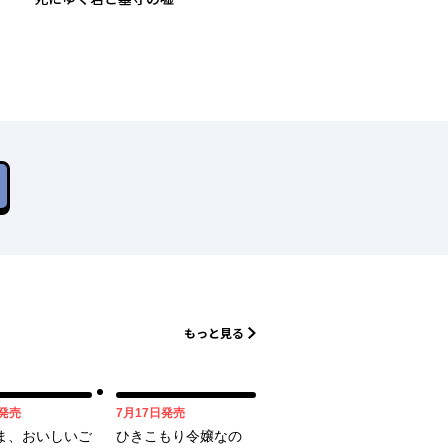
もっと見る
07月17日
07月17日
発売
7月17日
発売
ま、おいしいご
ひきこもり令嬢なの