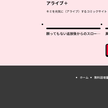
アライブ＋
キミを元気に（アライブ）するコミックサイト
願ってもない追放後からのスローラ
イフ？ 〜引退したはずが成り行き
で美少女ギャルの師匠になったらな
ぜかめちゃくちゃ懐かれた〜
ホーム
無料話増