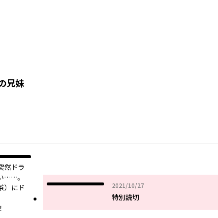
の兄妹
突然ドラ
い……。
2021年10月27日
2021/10/27
茶）にド
特別読切
！