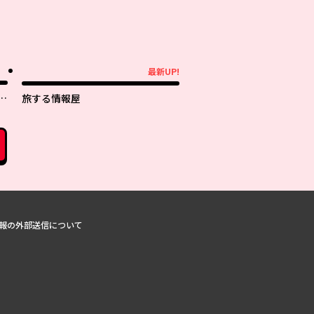
最新UP!
最新UP!
子
旅する情報屋
報の外部送信について