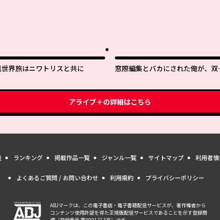
異世界旅はニワトリスと共に
窓際編集とバカにされた俺が、双
ＪＫと同居することになった
アライブ＋
の詳細はこちら
量
ランキング
掲載作品一覧
ジャンル一覧
サイトマップ
利用者情
よくあるご質問 / お問い合わせ
利用規約
プライバシーポリシー
ABJマークは、この電子書店・電子書籍配信サービスが、著作権者から
コンテンツ使用許諾を得た正規版配信サービスであることを示す登録商
標（登録番号 第6091713号）です。