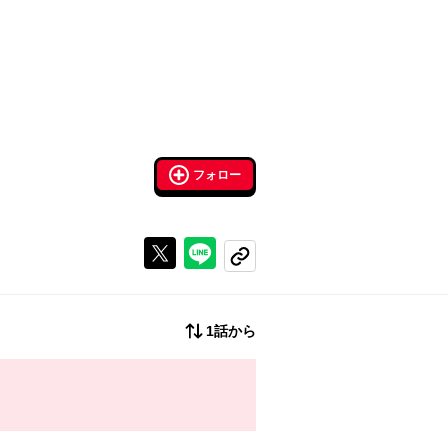
フォロー
Xで投稿する
ラインでシェアする
コピーする
1話から