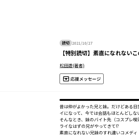
読切
2021/10/27
2021年10月27日
【
特別読切
】
素直になれないこ
松田遊
(著者)
応援メッセージ
昔は仲がよかった兄と妹。だけどある日
イになって、今では会話もほとんどしな
そんなとき、妹のバイト先（コスプレ喫
ライなはずの兄がやってきて!?
素直になれない兄妹のすれ違いコメディ