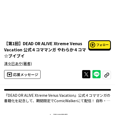
【
第1回
】
DEAD OR ALIVE Xtreme Venus
フォロー
Vacation 公式４コママンガ やわらか４コマ
☆ブイブイ
津々巳あや
(著者)
Xで投稿する
ライン
応援メッセージ
コピー
『DEAD OR ALIVE Xtreme Venus Vacation』公式４コママンガの
書籍化を記念して、期間限定でComicWalkerにて配信！ 自称・廃
課金系マンガ家の津々巳あやが描くツッコミ満載のギャグに注目!!