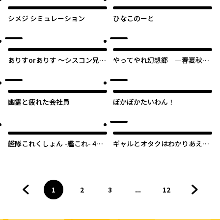
シメジ シミュレーション
ひなこのーと
ありすorありす ～シスコン兄さ
やってやれ幻想郷 ―春夏秋冬
んと双子の妹～
―
幽霊と疲れた会社員
ぽかぽかたいわん！
艦隊これくしょん -艦これ- 4コ
ギャルとオタクはわかりあえな
マコミック 吹雪、がんばりま
い。
す!
1
2
3
...
12
前のページへ
ページ
へ
ページ
へ
ページ
へ
ページ
へ
次のペ