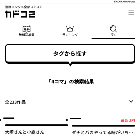
漫画エンタメ全部コミコミ
カドコミ
無料話増量
ランキング
探す
タグから探す
「
4コマ
」の検索結果
全
233
作品
最新UP!
最新UP!
大崎さんと小森さん
ダチとバカやってる時がいちば
ん楽しい