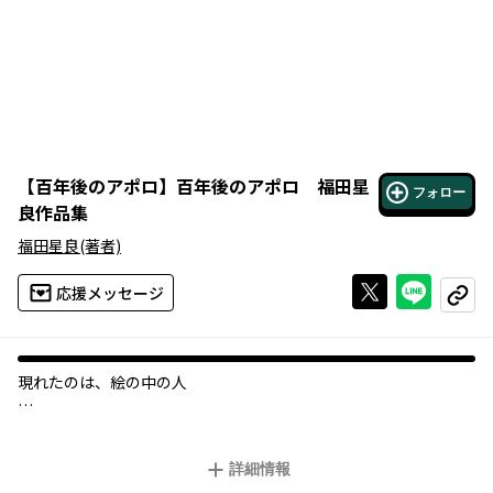
【
百年後のアポロ
】
百年後のアポロ 福田星
フォロー
良作品集
福田星良
(著者)
Xで投稿する
ライン
応援メッセージ
コピー
現れたのは、絵の中の人
父から譲り受けた絵画を修復するために上京したアキラ。
目を覚ますと、絵の中の人物”アポロ”が目の前に立ってい
詳細情報
て……。