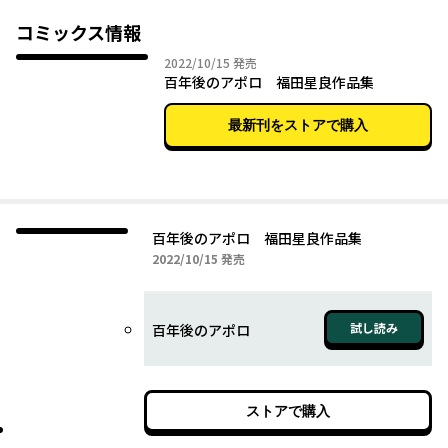
デビュー作である「百年後のアポロ」から、仲良し姉弟の４コマ
コミックス情報
連載「あねおもい」、そして『ホテル・メッツァペウラへようこ
2022年10月15日
2022/10/15
発売
そ』に繋がった老紳士達を描いたショートショートまで、一挙９
百年後のアポロ 福田星良作品集
作品を収録。
豊かなアイディアと、美しい筆致で描かれる全248ページ。
最新刊をストアで購入
百年後のアポロ 福田星良作品集
2022年10月15日
2022/10/15
発売
試し読み
百年後のアポロ
ストアで購入