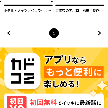
ホテル・メッツァペウラへよう
百年後のアポロ 福田星良作品
こそ
集
1
前のページへ
ページ
へ
次の