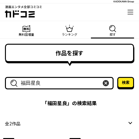
漫画エンタメ全部コミコミ
カドコミ
無料話増量
ランキング
探す
作品を探す
検索
作品名・作家名で探す
「
福田星良
」の検索結果
全
2
作品