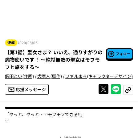
連載
2020/03/05
2020年03月05日
【
第1話
】
聖女さま？ いいえ、通りすがりの
フォロー
魔物使いです！ ～絶対無敵の聖女はモフモ
フと旅をする～
飯田とい
(作画)
/
犬魔人
(原作)
/
ファルまろ
(キャラクターデザイン)
Xで投稿する
ライン
応援メッセージ
コピー
「やっと、やっと……モフモフできる!!」
「聖女」の再来と名高い少女・カナタ。
そんな才能溢れる彼女が選んだ職業は……なんと最弱の「魔物使