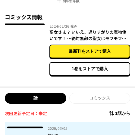
詳細情報
い」!?
そう、前世を独りぼっちで終え転生したカナタの目的は、チート
コミックス情報
パワーで世界中のモフモフを思いっきり可愛がることだけ!!
2024年02月26日
2024/02/26
発売
聖女さま？ いいえ、通りすがりの魔物使
マイペース少女の異世界モフモフ冒険譚、コミカライズ☆
いです！ ～絶対無敵の聖女はモフモフと
旅をする～（５）
コミックス４巻、好評発売中！
最新刊をストアで購入
1巻をストアで購入
話
コミックス
次回更新予定日：未定
1話から
2020年03月05日
2020/03/05