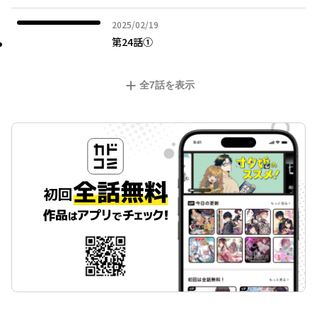
2025年02月19日
2025/02/19
第24話①
全
7
話を表示