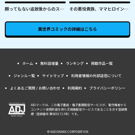
願ってもない追放後からのスロ
その悪役貴族、ママヒロインが
ーライフ？ 〜引退したはずが成
好きすぎる ～真摯な努力で最強
り行きで美少女ギャルの師匠に
となり不遇な推しキャラ助けま
なったらなぜかめちゃくちゃ懐
くる～
異世界コミック
の詳細はこちら
かれた〜
ホーム
無料話増量
ランキング
掲載作品一覧
ジャンル一覧
サイトマップ
利用者情報の外部送信について
よくあるご質問 / お問い合わせ
利用規約
プライバシーポリシー
ABJマークは、この電子書店・電子書籍配信サービスが、著作権者から
コンテンツ使用許諾を得た正規版配信サービスであることを示す登録商
標（登録番号 第6091713号）です。
© KADOKAWA CORPORATION