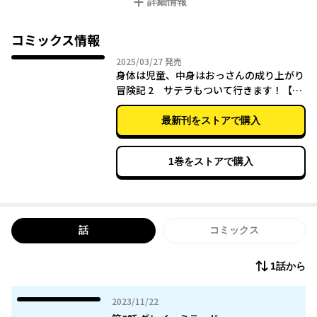
詳細情報
出すが…。
大人気小説をサテラ視点で新たにコミカライズ！
コミックス情報
2025年03月27日
2025/03/27
発売
身体は児童、中身はおっさんの成り上がり
冒険記 2 サテラもついて行きます！【電
子限定特典付き】
最新刊をストアで購入
1巻をストアで購入
話
コミックス
1話から
2023年11月22日
2023/11/22