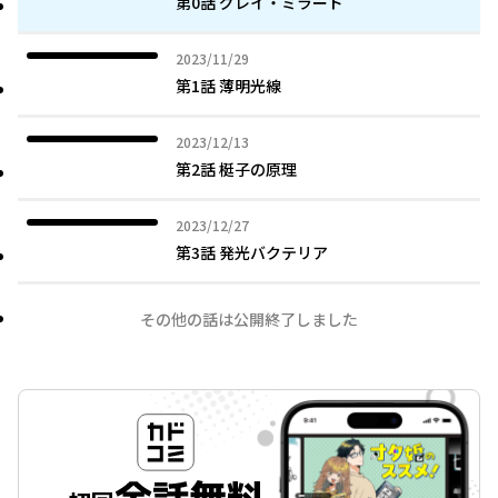
第0話 グレイ・ミラード
2023年11月29日
2023/11/29
第1話 薄明光線
2023年12月13日
2023/12/13
第2話 梃子の原理
2023年12月27日
2023/12/27
第3話 発光バクテリア
その他の話は公開終了しました