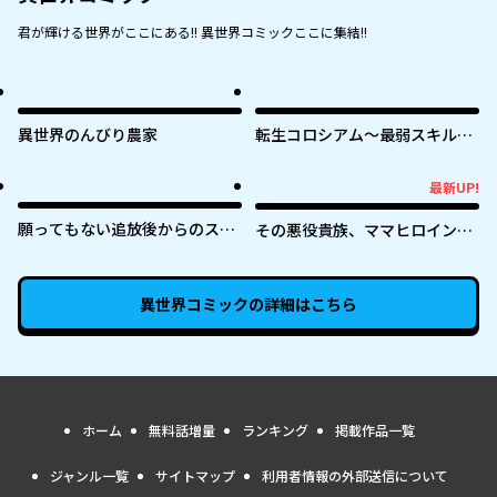
君が輝ける世界がここにある!! 異世界コミックここに集結!!
異世界のんびり農家
転生コロシアム～最弱スキルで
最強の女たちを攻略して奴隷ハ
ーレム作ります～
最新UP!
最新UP!
願ってもない追放後からのスロ
その悪役貴族、ママヒロインが
ーライフ？ 〜引退したはずが成
好きすぎる ～真摯な努力で最強
り行きで美少女ギャルの師匠に
となり不遇な推しキャラ助けま
なったらなぜかめちゃくちゃ懐
くる～
異世界コミック
の詳細はこちら
かれた〜
ホーム
無料話増量
ランキング
掲載作品一覧
ジャンル一覧
サイトマップ
利用者情報の外部送信について