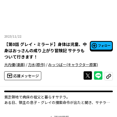
2023/11/22
2023年11月22日
【
第0話 グレイ・ミラード
】
身体は児童、中
フォロー
身はおっさんの成り上がり冒険記 サテラも
ついて行きます！
大内優
(漫画)
/
力水
(原作)
/
みっつばー
(キャラクター原案)
Xで投稿する
ライン
応援メッセージ
コピー
貧乏領地で病床の祖父と暮らすサテラ。
ある日、領主の息子・グレイの捜索命令が出たと聞き、サテラは
捜し出したお礼に祖父を治してもらおうと森へ向かう。
しかし、そこには魔物が巣くっており、ようやくグレイを見つけ