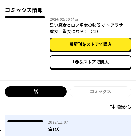
は、鼻づまりが原因で道に迷った猫の獣人男児、ニャルラトと出
会う。ニャルラトから魔女や魔法、現世の話を聞いたノバラは、
コミックス情報
家にあったマニュアルを基に鼻づまりに効く薬を作り、彼は無事
2024年02月09日
2024/02/09
発売
家へ帰れるようになった。家主の日記に、読んでいる者を跡とり
黒い魔女と白い聖女の狭間で ～アラサー
とする旨の記述があり、ノバラは書物から徐々に魔法を身につけ
魔女、聖女になる！（２）
てゆく。また、以前の顧客だった騎士が訪れたり、ニャルラトが
村からの注文をまとめてきたりで、ノバラは薬を売って生活の基
最新刊をストアで購入
盤を築いてゆくなか、書物で「猫の下僕になる魔法」と出会う。
その魔法をヤミと名づけた黒猫にかけると、意志の疎通が可能に
なり、ノバラが簡単に魔法を使えることに違和感があると教えら
1巻をストアで購入
れた。ノバラは魔女見習いとして人々を助けていくが、どうやら
その規模は桁外れなようで…？
話
コミックス
1話から
2022年11月07日
2022/11/07
第1話