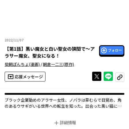
2022/11/07
2022年11月07日
【
第1話
】
黒い魔女と白い聖女の狭間で～ア
フォロー
ラサー魔女、聖女になる！
柴飼ぽんちょ
(漫画)
/
朝倉一二三
(原作)
Xで投稿する
ライン
応援メッセージ
コピー
ブラック企業勤めのアラサー女性、ノバラは草むらで目覚め、角
のあるウサギがいる世界への転生を知った。出会った黒い猫に導
かれるまま一軒家へたどり着いたノバラは、自給自足で暮らして
いく覚悟を決める。ノバラは家にある書物から、前の家主は魔女
詳細情報
で薬を作って生活していたことを知った。黒猫に導かれたノバラ