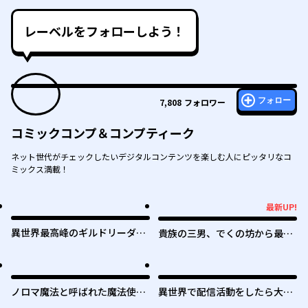
レーベルをフォローしよう！
フォロー
7,808
フォロワー
コミックコンプ＆コンプティーク
ネット世代がチェックしたいデジタルコンテンツを楽しむ人にピッタリなコ
ミックス満載！
最新UP!
最新UP!
異世界最高峰のギルドリーダー
貴族の三男、でくの坊から最強
～ギルド最弱の僕だけど、ギル
魔術士へ。パラメーターを調節
メン全員の愛が重くてギルドを
して、すべての魔術を魔改
やめられません～
造！ ～気ままに遊んでいるだ
けなのに、何故か評価が上がっ
ノロマ魔法と呼ばれた魔法使い
異世界で配信活動をしたら大量
ていく件について～
は重力魔法で無双する ～まだ
のヤンデレ信者を生み出してし