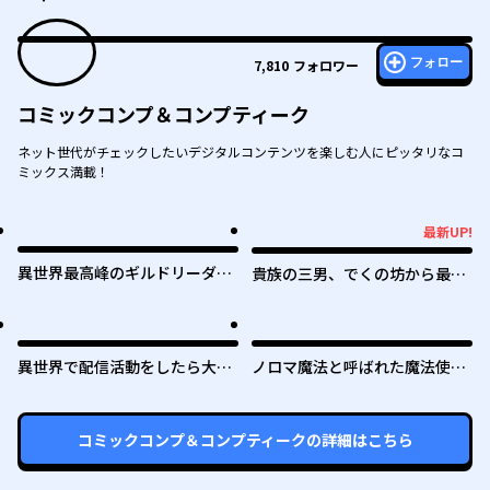
フォロー
7,810
フォロワー
コミックコンプ＆コンプティーク
ネット世代がチェックしたいデジタルコンテンツを楽しむ人にピッタリなコ
ミックス満載！
最新UP!
最新UP!
異世界最高峰のギルドリーダー
貴族の三男、でくの坊から最強
～ギルド最弱の僕だけど、ギル
魔術士へ。パラメーターを調節
メン全員の愛が重くてギルドを
して、すべての魔術を魔改
やめられません～
造！ ～気ままに遊んでいるだ
けなのに、何故か評価が上がっ
異世界で配信活動をしたら大量
ノロマ魔法と呼ばれた魔法使い
ていく件について～
のヤンデレ信者を生み出してし
は重力魔法で無双する ～まだ
まった件
重力の概念のない世界にて、少
年は万有引力の王となる～
コミックコンプ＆コンプティーク
の詳細はこちら