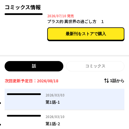
力があることがわかり!?
コミックス情報
温かく見守ってくれる仲良し家族や、森で出会った聖獣のもふさ
2026年07月10日
2026/07/10
発売
まの力を借りて、
プラス的 異世界の過ごし方 １
リディアの異世界生活革命が巻き起こる――!?
最新刊をストアで購入
話
コミックス
次回更新予定日：2026/08/18
1話から
2026年03月03日
2026/03/03
第1話-1
2026年03月10日
2026/03/10
第1話-2