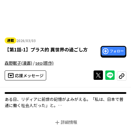
連載
2026/03/03
2026年03月03日
【
第1話-1
】
プラス的 異世界の過ごし方
フォロー
森野眠子
(漫画)
/
seo
(原作)
Xで投稿する
ライン
応援メッセージ
コピー
ある日、リディアに前世の記憶がよみがえる。「私は、日本で普
通に働く社会人だった」と。
その日から異世界生活の不便さや、父が領主を務める領地の貧し
さが気になり始め、
詳細情報
リディアは快適な生活のために大奮闘していく。
そして、自分には神様から授けられたギフト「＋（プラス）」の