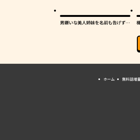
男嫌いな美人姉妹を名前も告げずに
助けたら一体どうなる?
ホーム
無料話増