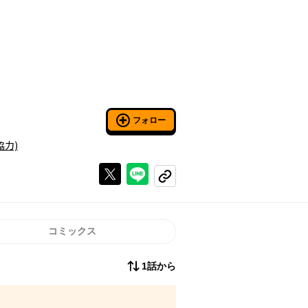
フォロー
協力)
Xで投稿する
ラインでシェアする
コピーする
コミックス
1話から