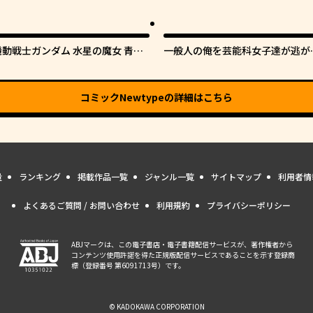
機動戦士ガンダム 水星の魔女 青春
一般人の俺を芸能科女子達が逃が
フロンティア
てくれない件。
コミックNewtype
の詳細はこちら
量
ランキング
掲載作品一覧
ジャンル一覧
サイトマップ
利用者情
よくあるご質問 / お問い合わせ
利用規約
プライバシーポリシー
ABJマークは、この電子書店・電子書籍配信サービスが、著作権者から
コンテンツ使用許諾を得た正規版配信サービスであることを示す登録商
標（登録番号 第6091713号）です。
© KADOKAWA CORPORATION