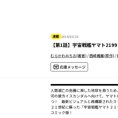
連載
2014/03/23
2014年03月23日
【
第1話
】
宇宙戦艦ヤマト2199
むらかわみちお
(著者)
/
西崎義展
(原作)
/
応援メッセージ
人類滅亡の危機に瀕した地球を救うため
河の彼方イスカンダルへ向けて、ヤマト
つ！ 最新ビジュアルと再構築されたス
２１世紀に蘇った「宇宙戦艦ヤマト２１
コミック版！