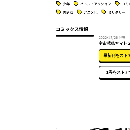
タグ
タグ
タグ
少年
バトル・アクション
コミ
タグ
タグ
タグ
美少女
アニメ化
ミリタリー
コミックス情報
2022年
2022/12/26
発売
宇宙戦艦ヤマト２
最新刊をスト
1巻をストア