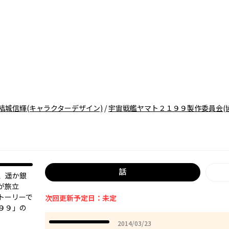
結城信輝
(キャラクターデザイン)
/
宇宙戦艦ヤマト２１９９製作委員会
(
話
、遥か銀
が旅立
トーリーで
次回更新予定日：未定
９９」の
2014年03月23日
2014/03/23