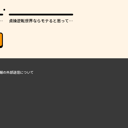
し
貞操逆転世界ならモテると思ってい
たら
報の外部送信について