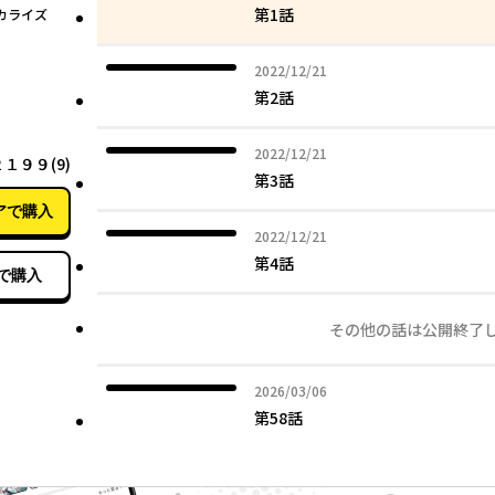
第1話
カライズ
2022年12月21日
2022/12/21
第2話
12月26日
2022年12月21日
2022/12/21
１９９(9)
第3話
アで購入
2022年12月21日
2022/12/21
第4話
で購入
その他の話は公開終了
2026年03月06日
2026/03/06
第58話