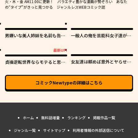
火・木・金 AM11:00に更新！ バラエティ豊かな漫画が勢ぞろい あなた
の“タイプ”がきっと見つかる ジャンルレスWEBコミック誌
男嫌いな美人姉妹を名前も告げ
一般人の俺を芸能科女子達が逃
ずに助けたら一体どうなる?
がしてくれない件。
最新UP!
最新UP!
女友達は頼めば意外とヤらせて
貞操逆転世界ならモテると思っ
くれる
ていたら
コミックNewtype
の詳細はこちら
ホーム
無料話増量
ランキング
掲載作品一覧
ジャンル一覧
サイトマップ
利用者情報の外部送信について