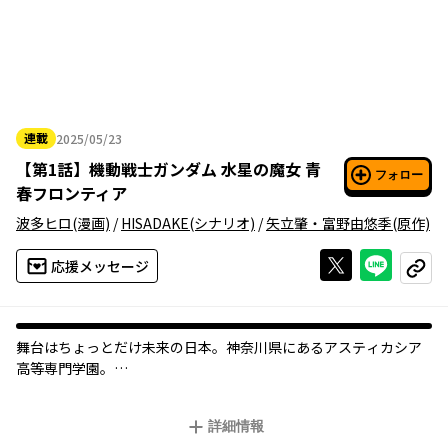
連載
2025/05/23
2025年05月23日
【
第1話
】
機動戦士ガンダム 水星の魔女 青
フォロー
春フロンティア
波多ヒロ
(漫画)
/
HISADAKE
(シナリオ)
/
矢立肇・富野由悠季
(原作)
Xで投稿する
ライン
応援メッセージ
コピー
舞台はちょっとだけ未来の日本。神奈川県にあるアスティカシア
高等専門学園。
編入生であるスレッタは、ひょんなことから地元名家の娘・ミオ
リネと知り合う。
詳細情報
将来の夢が見つからないミオリネに、スレッタが提案したの