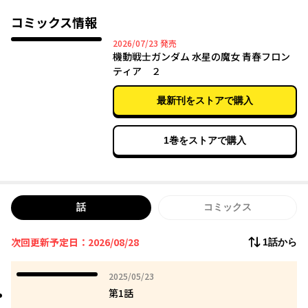
は……
「やりたいことリスト、いっしょに埋めませんか？」。
コミックス情報
青春全部懸けた、２人と仲間たちの新天地（フロンティア）が始
2026年07月23日
2026/07/23
発売
まる！
機動戦士ガンダム 水星の魔女 青春フロン
ティア ２
最新刊をストアで購入
1巻をストアで購入
話
コミックス
次回更新予定日：2026/08/28
1話から
2025年05月23日
2025/05/23
第1話