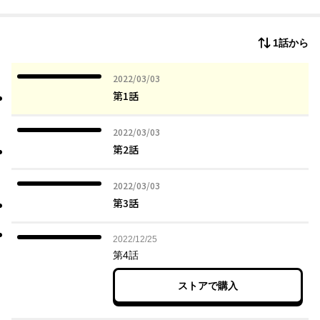
幸せのためと自らに言い聞かせながら寂しい想いを圧し殺して、
彼らの「お遊戯」に翻弄されてきた。自分の人生を狂わせた双子
への憎悪の念を密かに抱きながら――。
1話から
だが、大学入学を機に3人暮らしを始めたことをきっかけに、夜永
をめぐる綴と語の関係には次第に綻びが生じ始める。そんなある
日、夜永の前に八神（やがみ）という男が現れて……。
2022年03月03日
2022/03/03
美しい狂気を孕んだ禁断の愛憎ストーリー、ここに開幕。
第1話
2022年03月03日
2022/03/03
第2話
2022年03月03日
2022/03/03
第3話
2022年12月25日
2022/12/25
第4話
ストアで購入