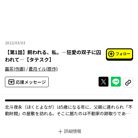
2022/03/03
2022年03月03日
【
第1話
】
飼われる、私。―狂愛の双子に囚
フォロー
われて―【タテスク】
露茶
(作画)
/
蒼月イル
(原作)
Xで投稿する
ライン
応援メッセージ
コピー
北斗夜永（ほくとよなが）は5歳になる年に、父親に連れられ「不
動財閥」の屋敷を訪れる。そこに居たのは不動家の跡取りである
麗しい一卵性双生児・綴（つづり）と語（かたり）だった。
見目麗しい外見とは真逆の、気まぐれでサディスティックな双子
詳細情報
の「お遊戯相手」として父親に売られて以来13年、夜永は両親の