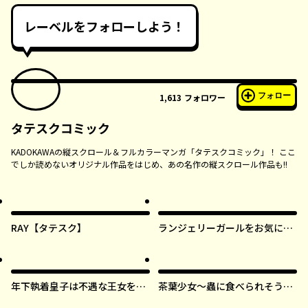
レーベルをフォローしよう！
フォロー
1,613
フォロワー
タテスクコミック
KADOKAWAの縦スクロール＆フルカラーマンガ「タテスクコミック」！ ここ
でしか読めないオリジナル作品をはじめ、あの名作の縦スクロール作品も!!
RAY【タテスク】
ランジェリーガールをお気に召
すまま【タテスク】
年下執着皇子は不遇な王女を愛
茶葉少女～蟲に食べられそうに
しすぎてる【タテスク】
なったら、私の能力が覚醒しま