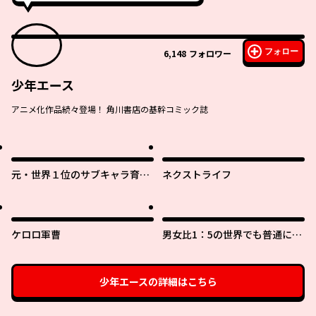
フォロー
6,148
フォロワー
少年エース
アニメ化作品続々登場！ 角川書店の基幹コミック誌
元・世界１位のサブキャラ育成
ネクストライフ
日記 ～廃プレイヤー、異世界を
攻略中！～
ケロロ軍曹
男女比1：5の世界でも普通に生
きられると思った？ ～激重感
情な彼女たちが無自覚男子に翻
弄されたら～
少年エース
の詳細はこちら