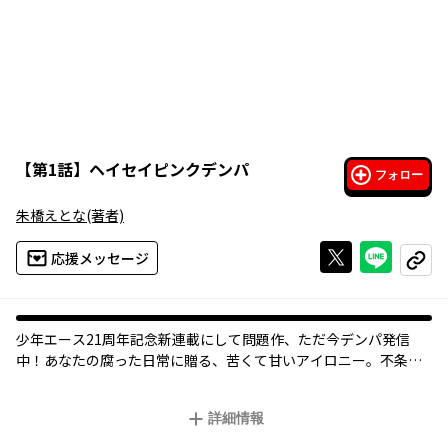
【
第1話
】
ヘイセイピンクデンパ
フォロー
朱橋えとな
(著者)
Xで投稿する
ライン
応援メッセージ
コピー
少年エース21周年記念新連載にして問題作、ただ今デンパ発信
中！あなたの腐った日常に贈る、苦くて甘いアイロニー。不条理
ショートショートはじまるよっ！
詳細情報