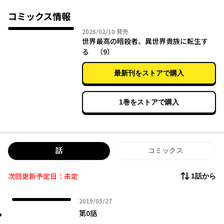
と経験、そして異世界最強と謳われた暗殺者一族の秘術と魔法。
そのすべてが相乗効果をうみ、彼は史上並び立つものがいない暗
コミックス情報
殺者へと成長していく。「面白い、まさか生まれ変わってもまた
2026年02月10日
2026/02/10
発売
暗殺することになるとはね」――転生した"伝説の暗殺者"が更なる高
世界最高の暗殺者、異世界貴族に転生す
みへと駆け上がる！ 限界突破のアサシンズ・ファンタジー！！
る （9）
最新刊をストアで購入
1巻をストアで購入
話
コミックス
次回更新予定日：未定
1話から
2019年05月27日
2019/05/27
第0話