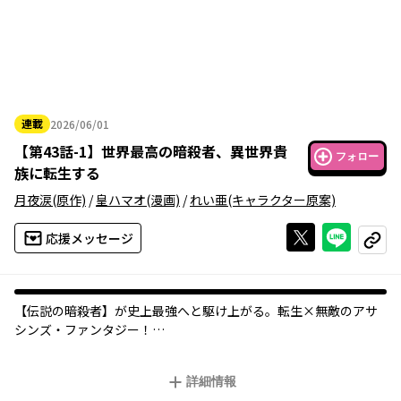
連載
2026/06/01
2026年06月01日
【
第43話-1
】
世界最高の暗殺者、異世界貴
フォロー
族に転生する
月夜涙
(原作)
/
皇ハマオ
(漫画)
/
れい亜
(キャラクター原案)
Xで投稿する
ライン
応援メッセージ
コピー
【伝説の暗殺者】が史上最強へと駆け上がる。転生×無敵のアサ
シンズ・ファンタジー！
世界一の暗殺者が、暗殺貴族の長男に転生した。彼が異世界で請
け負ったミッションは【人類に厄災をもたらすと予言された《勇
詳細情報
者》を殺すこと】。現代であらゆる暗殺を可能にした幅広い知識