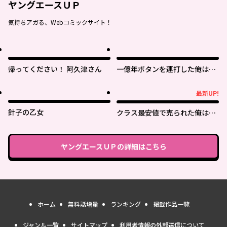
ヤングエースＵＰ
気持ちアガる、Webコミックサイト！
帰ってください！ 阿久津さん
一億年ボタンを連打した俺は、
気付いたら最強になっていた ～
落第剣士の学院無双～
最新UP!
最新UP!
針子の乙女
クラス最安値で売られた俺は、
実は最強パラメーター
ヤングエースＵＰ
の詳細はこちら
ホーム
無料話増量
ランキング
掲載作品一覧
ジャンル一覧
サイトマップ
利用者情報の外部送信について