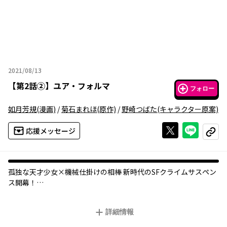
2021/08/13
2021年08月13日
【
第2話②
】
ユア・フォルマ
フォロー
如月芳規
(漫画)
/
菊石まれほ
(原作)
/
野崎つばた
(キャラクター原案)
Xで投稿する
ライン
応援メッセージ
コピー
孤独な天才少女×機械仕掛けの相棒 新時代のSFクライムサスペン
ス開幕！
日常に不可欠な情報端末「脳の縫い糸」――〈ユア・フォルマ〉が普
詳細情報
及した世界。
それは見たもの、聴いたこと、感情などの全てを記録する機能も