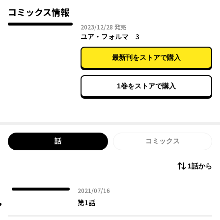
持つ。
コミックス情報
電索官エチカの仕事は、その記録に潜り、重大事件解決の糸口を
2023年12月28日
2023/12/28
発売
探ること。
ユア・フォルマ 3
しかし、“天才”的な能力を持つエチカに釣り合う能力の人間はお
らず、組んだ相棒を病院送りにしてばかり。
最新刊をストアで購入
そんなエチカにつけられた新しい相棒・ハロルドは、ヒト型ロボ
ット〈アミクス〉で――?
第27回電撃大賞《大賞》受賞のバディクライムドラマを完全コミ
1巻をストアで購入
ック化!!
話
コミックス
1話から
2021年07月16日
2021/07/16
第1話