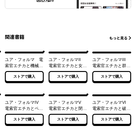
関連書籍
もっと見る
ユア・フォルマ 電
ユア・フォルマII
ユア・フォルマIII
索官エチカと機械仕
電索官エチカと女王
電索官エチカと群衆
掛けの相棒
の三つ子
の見た夢
ストアで購入
ストアで購入
ストアで購入
ユア・フォルマIV
ユア・フォルマV
ユア・フォルマVI
電索官エチカとペテ
電索官エチカと閉ざ
電索官エチカと破滅
ルブルクの悪夢
された研究都市
の盟約
ストアで購入
ストアで購入
ストアで購入