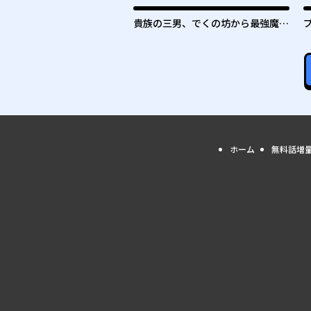
貴族の三男、でくの坊から最強魔術
士へ。パラメーターを調節して、す
べての魔術を魔改造！ ～気ままに
遊んでいるだけなのに、何故か評価
が上がっていく件について～
ホーム
無料話増