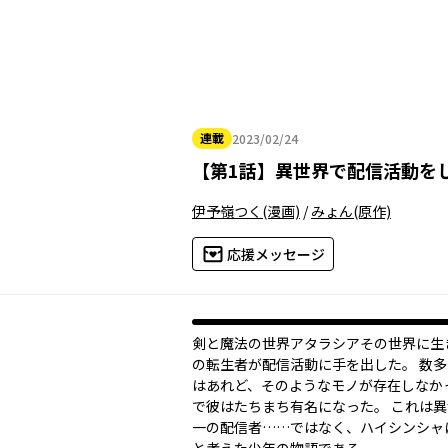
連載
2023/02/24
2023年02月24日
【
第1話
】
異世界で配信活動を
伊予嶺つく
(漫画)
/
みょん
(原作)
応援メッセージ
剣と魔法の世界アタラシア――その世界に
の転生者が配信活動に手を出した。 数
はあれど、そのようなモノが存在しなか
で彼はたちまち有名になった。 これは
一の配信者……ではなく、ハイシンシャ