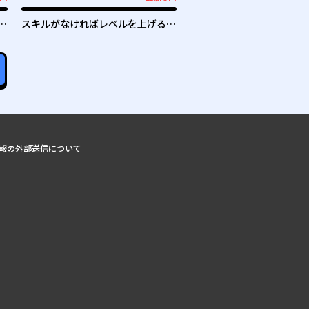
最新UP!
スキルがなければレベルを上げる～
９９がカンストの世界でレベル800
万からスタート～
報の外部送信について