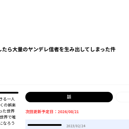
したら大量のヤンデレ信者を生み出してしまった件
話
生きる一人
多くの娯楽
った世界
次回更新予定日：2026/08/21
異世界で唯
になろう
2023年02月24日
2023/02/24