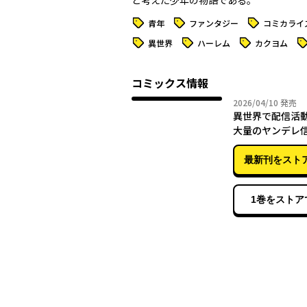
と考えた少年の物語である。
タグ
タグ
タグ
青年
ファンタジー
コミカライ
タグ
タグ
タグ
タ
異世界
ハーレム
カクヨム
コミックス情報
2026年
2026/04/10
発売
異世界で配信活
大量のヤンデレ
出してしまった
最新刊をスト
1巻をストア