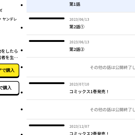
第1話
ズ
グ
ヤンデレ
2023年06月13日
2023/06/13
第2話①
2023年06月13日
2023/06/13
04月10日
第2話②
動をしたら
信者を生み
件（７）
その他の話は公開終了
アで購入
2023年07月10日
2023/07/10
で購入
コミックス1巻発売！
その他の話は公開終了
2023年12月07日
2023/12/07
コミックス2巻発売！