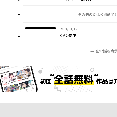
その他の話は公開終了
2024年01月12日
2024/01/12
CM公開中！
全
17
話を表