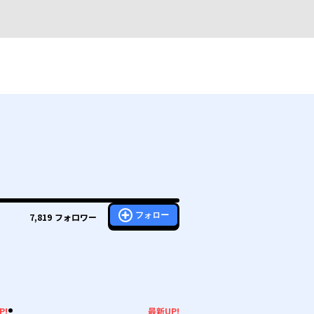
フォロー
7,819
フォロワー
P!
最新UP!