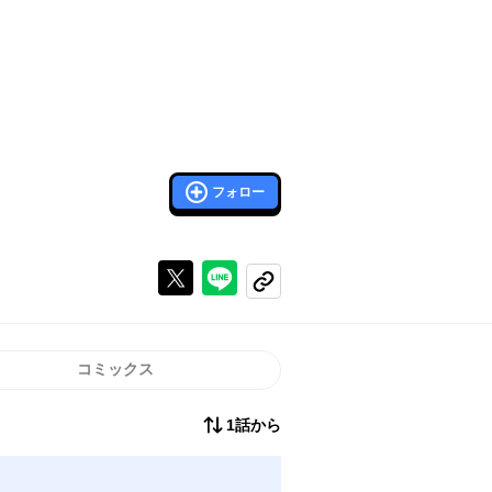
フォロー
Xで投稿する
ラインでシェアする
コピーする
コミックス
1話から