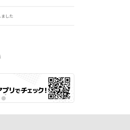
しました
示