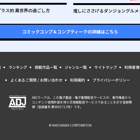
最新UP!
プラス的 異世界の過ごし方
推しにささげるダンジョングルメ
～最強探索者VTuberになる～
コミックコンプ＆コンプティーク
の詳細はこちら
量
ランキング
掲載作品一覧
ジャンル一覧
サイトマップ
利用者情
よくあるご質問 / お問い合わせ
利用規約
プライバシーポリシー
ABJマークは、この電子書店・電子書籍配信サービスが、著作権者から
コンテンツ使用許諾を得た正規版配信サービスであることを示す登録商
標（登録番号 第6091713号）です。
© KADOKAWA CORPORATION