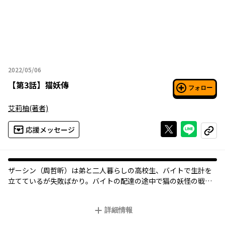
2022/05/06
2022年05月06日
【
第3話
】
猫妖傳
フォロー
艾莉柚
(著者)
Xで投稿する
ライン
応援メッセージ
コピー
ザーシン（周哲昕）は弟と二人暮らしの高校生、バイトで生計を
立てているが失敗ばかり。バイトの配達の途中で猫の妖怪の戦い
に巻き込まれ大事故を起こして気を失ってしまう。気づいたとき
にはザーシンの身体に猫の妖怪が憑りついてしまっていた！
詳細情報