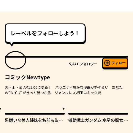
レーベルをフォローしよう！
フォロー
5,471
フォロワー
コミックNewtype
火・木・金 AM11:00に更新！ バラエティ豊かな漫画が勢ぞろい あなた
の“タイプ”がきっと見つかる ジャンルレスWEBコミック誌
男嫌いな美人姉妹を名前も告げ
機動戦士ガンダム 水星の魔女 青
ずに助けたら一体どうなる?
春フロンティア