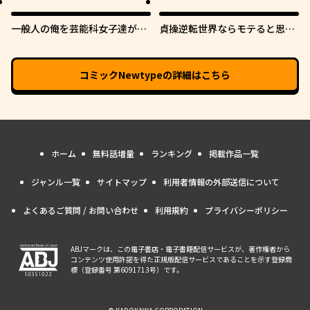
一般人の俺を芸能科女子達が逃
貞操逆転世界ならモテると思っ
がしてくれない件。
ていたら
コミックNewtype
の詳細はこちら
ホーム
無料話増量
ランキング
掲載作品一覧
ジャンル一覧
サイトマップ
利用者情報の外部送信について
よくあるご質問 / お問い合わせ
利用規約
プライバシーポリシー
ABJマークは、この電子書店・電子書籍配信サービスが、著作権者から
コンテンツ使用許諾を得た正規版配信サービスであることを示す登録商
標（登録番号 第6091713号）です。