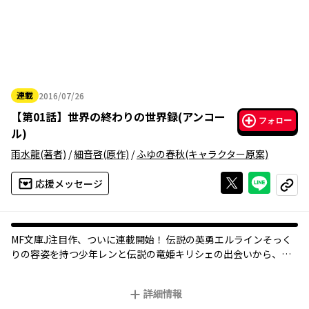
連載
2016/07/26
2016年07月26日
【
第01話
】
世界の終わりの世界録(アンコー
フォロー
ル)
雨水龍
(著者)
/
細音啓
(原作)
/
ふゆの春秋
(キャラクター原案)
Xで投稿する
ライン
応援メッセージ
コピー
MF文庫J注目作、ついに連載開始！ 伝説の英勇エルラインそっく
りの容姿を持つ少年レンと伝説の竜姫キリシェの出会いから、伝
説の再来が始まる！
詳細情報