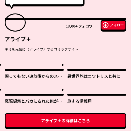
フォロー
13,004
フォロワー
アライブ＋
キミを元気に（アライブ）するコミックサイト
願ってもない追放後からのスロ
異世界旅はニワトリスと共に
ーライフ？ 〜引退したはずが成
り行きで美少女ギャルの師匠に
なったらなぜかめちゃくちゃ懐
かれた〜
窓際編集とバカにされた俺が、
旅する情報屋
双子ＪＫと同居することになっ
た
アライブ＋
の詳細はこちら