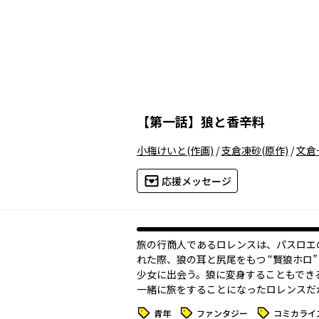
【
第一話
】
狼と香辛料
小梅けいと
(作画)
/
支倉凍砂
(原作)
/
文倉
応援メッセージ
旅の行商人であるロレンスは、パスロエ
れた際、狼の耳と尻尾をもつ “賢狼ホロ”
少女に出会う。狼に変身することもでき
一緒に旅をすることになったロレンスだ
タグ
タグ
タグ
青年
ファンタジー
コミカライ