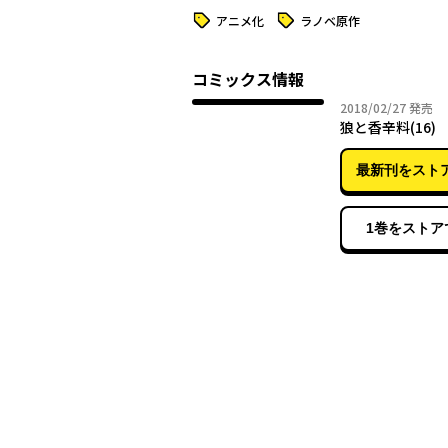
タグ
タグ
アニメ化
ラノベ原作
コミックス情報
2018年
2018/02/27
発売
狼と香辛料(16)
最新刊をスト
1巻をストア