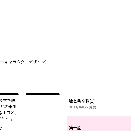
十
(キャラクターデザイン)
の村を訪
狼と香辛料(1)
 と名乗る
2013年04月25日
2013/04/25
発売
るホロと、
が……。
第一話
ズ