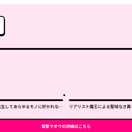
転生してあらゆるモノに好かれなが
リアリスト魔王による聖域なき異
ら異世界で好きな事をして生きて行
界改革
く
電撃マオウ
の詳細はこちら