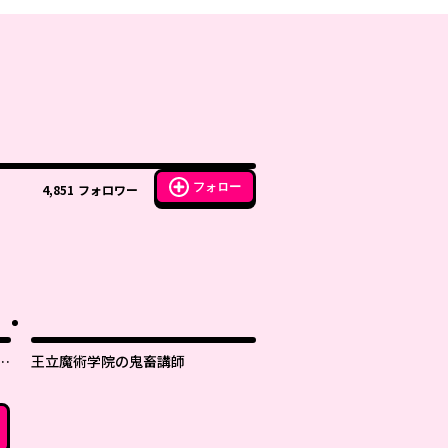
フォロー
4,851
フォロワー
世
王立魔術学院の鬼畜講師