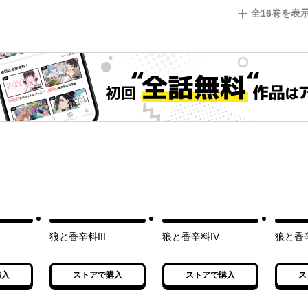
全
16
巻を表
狼と香辛料III
狼と香辛料IV
狼と香
購入
ストアで購入
ストアで購入
ス