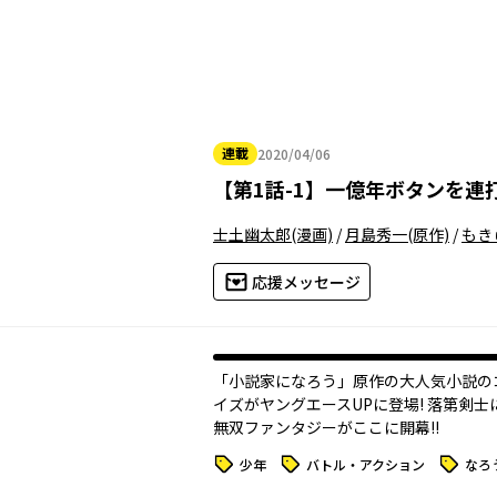
連載
2020/04/06
2020年04月06日
【
第1話-1
】
一億年ボタンを連
士土幽太郎
(漫画)
/
月島秀一
(原作)
/
もき
応援メッセージ
「小説家になろう」原作の大人気小説の
イズがヤングエースUPに登場! 落第剣士
無双ファンタジーがここに開幕!!
タグ
タグ
タグ
少年
バトル・アクション
なろ