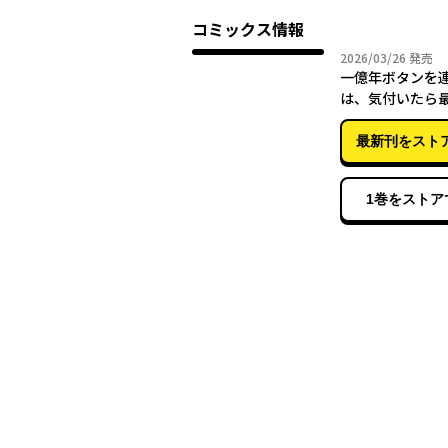
コミックス情報
2026年
2026/03/26
発売
一億年ボタンを
は、気付いたら
ていた ～落第剣
双～ （10）
最新刊をスト
1巻をストア