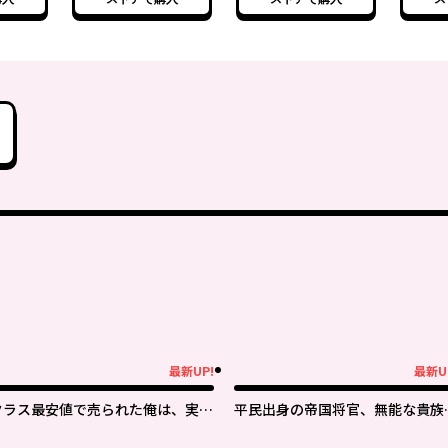
院無双〜
落第剣士の学院無双〜
落第剣士の学院無双～
落第剣
最新UP!
最新U
新UP!
最新UP!
クラス最安値で売られた俺は、実は
平民出身の帝国将官、無能な貴族
最強パラメーター
官を蹂躙して成り上がる