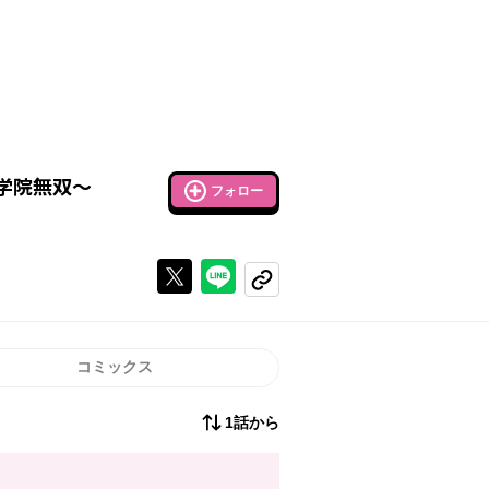
学院無双～
フォロー
Xで投稿する
ラインでシェアする
コピーする
コミックス
1話から