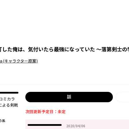
打した俺は、気付いたら最強になっていた ～落第剣士の
ゅ
(キャラクター原案)
話
コミカラ
による剣戟
次回更新予定日：未定
う系
2020年04月06日
2020/04/06