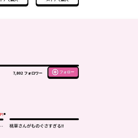
士の学院無双～
落第剣士の学院無双～
フォロー
7,802
フォロワー
P!
桃草さんがものぐさすぎる!!
上