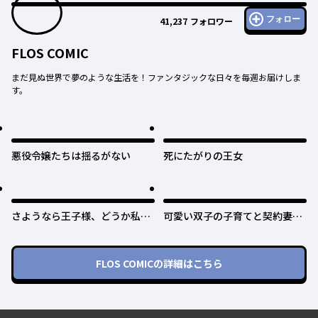
フォロー
41,237
フォロワー
FLOS COMIC
まだ見ぬ世界で夢のような生活を！ファンタジックな日々を毎週お届けしま
す。
悪役令嬢たちは揺るがない
死にたがりの王女
さようなら王子様、どうか私の
可愛い双子の子育てと契約妻は
ことは忘れてください
今日で終了予定です
FLOS COMIC
の詳細はこちら