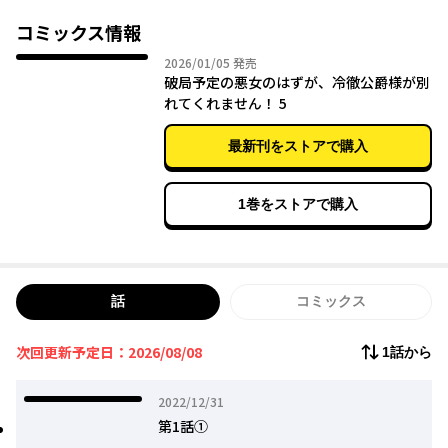
物語の通りに悪女として冷徹公爵ゼインを弄んで捨て、彼がヒロ
インと出会うきっかけを作らないと、戦争が起きてグレースは死
コミックス情報
ぬ運命。バッドエンド回避のため悪女キャラに徹するグレースだ
2026年01月05日
2026/01/05
発売
けど、元の真面目な性格のせいで悪女になりきれず、逆に「絶対
破局予定の悪女のはずが、冷徹公爵様が別
に別れてなんかあげないよ」と振るはずの公爵様から溺愛されて
れてくれません！ 5
しまい…!?
最新刊をストアで購入
1巻をストアで購入
話
コミックス
次回更新予定日：2026/08/08
1話から
2022年12月31日
2022/12/31
第1話①