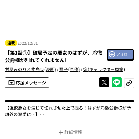
連載
2022/12/31
2022年12月31日
【
第1話①
】
破局予定の悪女のはずが、冷徹
フォロー
公爵様が別れてくれません!
甘夏みのり×仲島歩
(漫画)
/
琴子
(原作)
/
宛
(キャラクター原案)
Xで投稿する
ライン
応援メッセージ
コピー
【強欲悪女を演じて惚れさせた上で振る！はずが冷徹公爵様が予
想外の溺愛に…】
小説の世界の、しかも当て馬以下の端役──男好きで強欲悪女グ
詳細情報
レースに転生しまった！