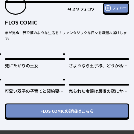
フォロー
41,273
フォロワー
FLOS COMIC
まだ見ぬ世界で夢のような生活を！ファンタジックな日々を毎週お届けしま
す。
死にたがりの王女
さようなら王子様、どうか私の
ことは忘れてください
可愛い双子の子育てと契約妻は
売られた令嬢は最後の夜にヤリ
今日で終了予定です
逃げしました〜平和に子育てし
ていると、迎えに来たのは激重
王子様でした〜
FLOS COMIC
の詳細はこちら