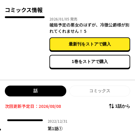
物語の通りに悪女として冷徹公爵ゼインを弄んで捨て、彼がヒロ
インと出会うきっかけを作らないと、戦争が起きてグレースは死
コミックス情報
ぬ運命。バッドエンド回避のため悪女キャラに徹するグレースだ
2026年01月05日
2026/01/05
発売
けど、元の真面目な性格のせいで悪女になりきれず、逆に「絶対
破局予定の悪女のはずが、冷徹公爵様が別
に別れてなんかあげないよ」と振るはずの公爵様から溺愛されて
れてくれません！ 5
しまい…!?
最新刊をストアで購入
1巻をストアで購入
話
コミックス
次回更新予定日：2026/08/08
1話から
2022年12月31日
2022/12/31
第1話①