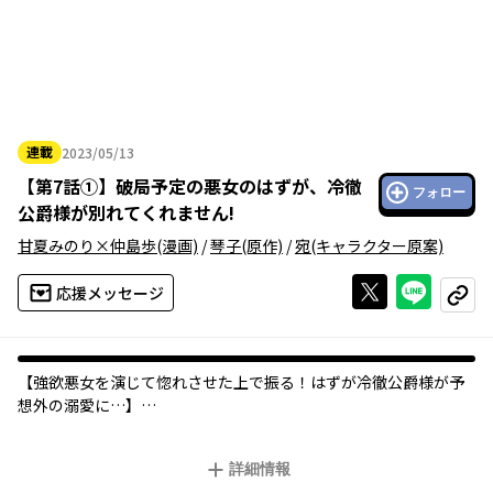
連載
2023/05/13
2023年05月13日
【
第7話①
】
破局予定の悪女のはずが、冷徹
フォロー
公爵様が別れてくれません!
甘夏みのり×仲島歩
(漫画)
/
琴子
(原作)
/
宛
(キャラクター原案)
Xで投稿する
ライン
応援メッセージ
コピー
【強欲悪女を演じて惚れさせた上で振る！はずが冷徹公爵様が予
想外の溺愛に…】
小説の世界の、しかも当て馬以下の端役──男好きで強欲悪女グ
詳細情報
レースに転生しまった！