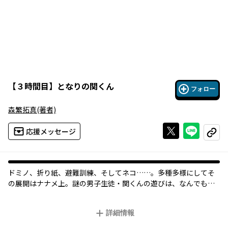
【
３時間目
】
となりの関くん
フォロー
森繁拓真
(著者)
Xで投稿する
ライン
応援メッセージ
コピー
ドミノ、折り紙、避難訓練、そしてネコ……。多種多様にしてそ
の展開はナナメ上。謎の男子生徒・関くんの遊びは、なんでもな
い机の上を遊園地に変え、隣の席のマジメ女子・横井さんを魅了
する！ ……授業中なのに。静かな授業中の教室という限定空間で
詳細情報
展開する、ときどき超展開、ときどきシュール、ときどきほっこ
りな閉鎖空間コメディ登場!! TVアニメ化もされた大ヒットコミッ