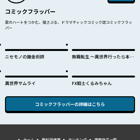
コミックフラッパー
君のハートをつかむ、揺さぶる、ドラマティックコミック誌コミックフラッ
パー
ニセモノの錬金術師
無職転生 ～異世界行ったら本気
だす～
異世界サムライ
FX戦士くるみちゃん
コミックフラッパー
の詳細はこちら
ホーム
無料話増量
ランキング
掲載作品一覧