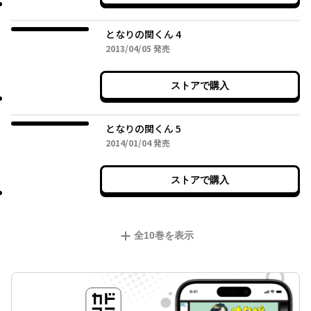
となりの関くん 4
2013年04月05日
2013/04/05
発売
ストアで購入
となりの関くん 5
2014年01月04日
2014/01/04
発売
ストアで購入
全
10
巻を表示