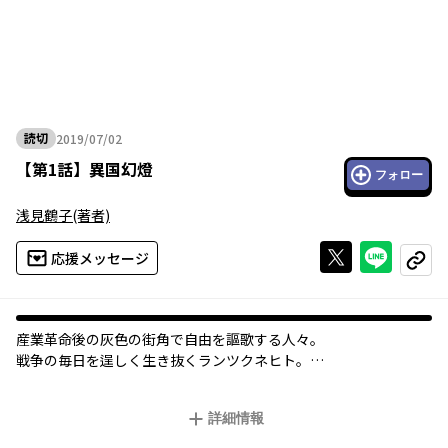
読切
2019/07/02
2019年07月02日
【
第1話
】
異国幻燈
フォロー
浅見鶴子
(著者)
Xで投稿する
ライン
応援メッセージ
コピー
産業革命後の灰色の街角で自由を謳歌する人々。
戦争の毎日を逞しく生き抜くランツクネヒト。
開拓時代の草原で育まれる小さな友情。
世界中のありとあらゆる時代の街並みと、人々の営みを堪能でき
詳細情報
る計10篇の連作集。