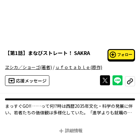
【
第1話
】
まなびストレート！ SAKRA
フォロー
ヱシカ／ショーゴ
(著者)
/
ｕｆｏｔａｂｌｅ
(原作)
Xで投稿する
ライン
応援メッセージ
コピー
まっすぐGO!! ……って何!?――時は西暦2035年文化・科学の発展に伴
い、若者たちの価値観は多様化していた。「進学よりも就職のほ
うがカッコイイ」という考えが主流となった時代に、やり たいこ
とを探し、抗い、もがき続ける少女たちがいた……。
詳細情報