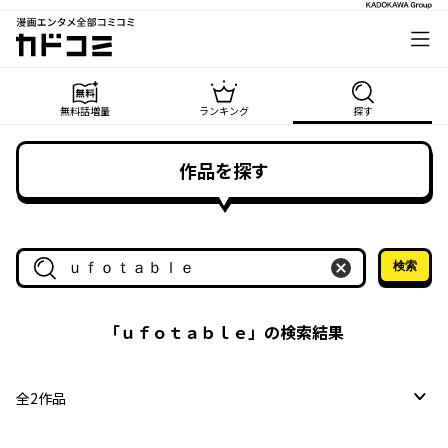
漫画エンタメ全部コミコミ
カドコミ
無料話増量
ランキング
探す
作品を探す
検索
作品名・作家名で探す
「
ｕｆｏｔａｂｌｅ
」の検索結果
全
2
作品