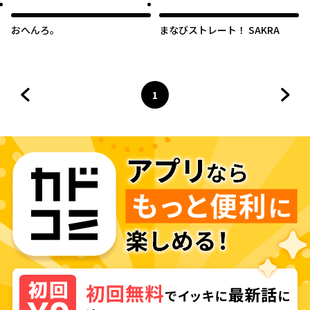
おへんろ。
まなびストレート！ SAKRA
1
前のページへ
ページ
へ
次の