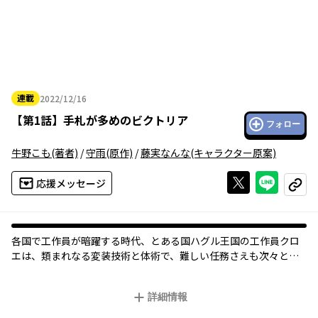
連載
2022/12/16
2022年12月16日
【
第1話
】
手札が多めのビクトリア
フォロー
牛野こも
(著者)
/
守雨
(原作)
/
藤実なんな
(キャラクター原案)
Xで投稿する
ライン
応援メッセージ
コピー
各国で工作員が暗躍する時代、とある国――ハグル王国の工作員クロ
エは、類まれなる変装技術と体術で、難しい任務さえも次々と完
遂する日々を送っていた。
しかし、上司の裏切りをきっかけに彼女は、隣国アシュベリー王
詳細情報
国の一般市民ビクトリアとして、夢に見ていた「普通（しあわ
せ）」な人生をやり直す計画を立てていたのだ。