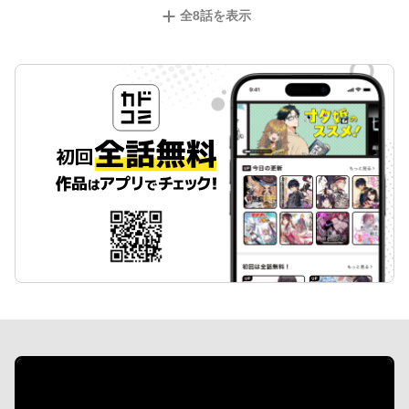
全
8
話を表示