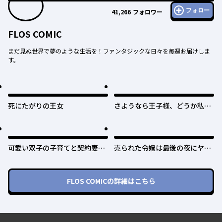
フォロー
41,266
フォロワー
FLOS COMIC
まだ見ぬ世界で夢のような生活を！ファンタジックな日々を毎週お届けしま
す。
死にたがりの王女
さようなら王子様、どうか私の
ことは忘れてください
可愛い双子の子育てと契約妻は
売られた令嬢は最後の夜にヤリ
今日で終了予定です
逃げしました〜平和に子育てし
ていると、迎えに来たのは激重
王子様でした〜
FLOS COMIC
の詳細はこちら