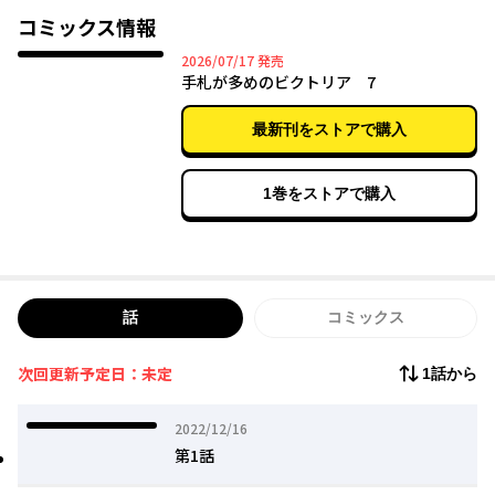
そんなビクトリアはセカンドライフ初日にとある少女を保護した
コミックス情報
ことで、想定外だが幸せなスタートを切り、多くの人々と関わっ
2026年07月17日
2026/07/17
発売
ていく。
手札が多めのビクトリア 7
一方でビクトリアの強さに興味を持つ第二王子や組織の追っ手
など、手札が多い彼女に対して迫る影も多く――!?
最新刊をストアで購入
アクションと心あたたまるビクトリアの人生修復物語、ここに開
幕!!
1巻をストアで購入
話
コミックス
次回更新予定日：未定
1話から
2022年12月16日
2022/12/16
第1話