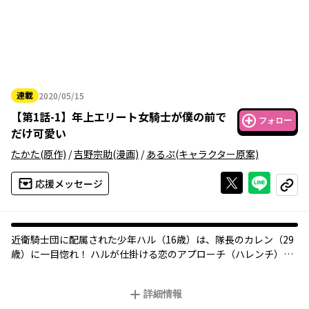
連載
2020/05/15
2020年05月15日
【
第1話-1
】
年上エリート女騎士が僕の前で
フォロー
だけ可愛い
たかた
(原作)
/
吉野宗助
(漫画)
/
あるぷ
(キャラクター原案)
Xで投稿する
ライン
応援メッセージ
コピー
近衛騎士団に配属された少年ハル（16歳）は、隊長のカレン（29
歳）に一目惚れ！ ハルが仕掛ける恋のアプローチ（ハレンチ）
に、鬼の騎士隊長のカレンは赤面の連続で！？ 勝ち気なエリート
女上司が見せる初心な表情に心ときめく、年の差ラブコメファン
詳細情報
タジー！