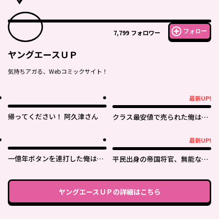
フォロー
7,799
フォロワー
ヤングエースＵＰ
気持ちアガる、Webコミックサイト！
最新UP!
最新UP!
帰ってください！ 阿久津さん
クラス最安値で売られた俺は、
実は最強パラメーター
最新UP!
最新UP!
一億年ボタンを連打した俺は、
平民出身の帝国将官、無能な貴
気付いたら最強になっていた ～
族上官を蹂躙して成り上がる
落第剣士の学院無双～
ヤングエースＵＰ
の詳細はこちら