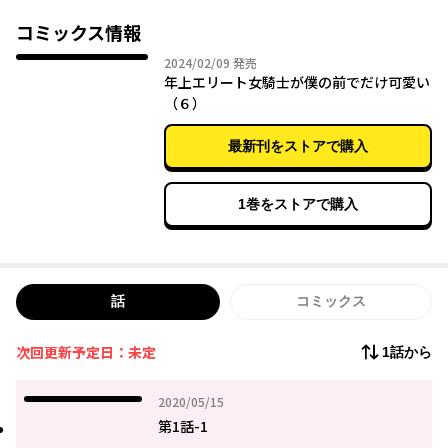
ボイスコミック動画公開中！
コミックス情報
https://youtu.be/08mkjNEYZtM
2024年02月09日
2024/02/09
発売
年上エリート女騎士が僕の前でだけ可愛い
（６）
最新刊をストアで購入
1巻をストアで購入
話
コミックス
次回更新予定日：未定
1話から
2020年05月15日
2020/05/15
第1話-1