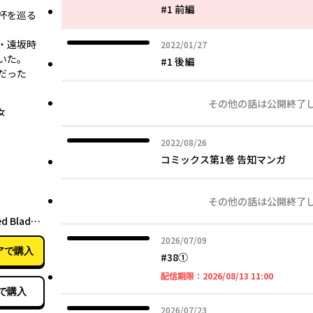
#1 前編
杯を巡る
・遠坂時
2022年01月27日
2022/01/27
いた。
#1 後編
だった
その他の話は公開終了
女
2022年08月26日
2022/08/26
コミックス第1巻 告知マンガ
03月27日
その他の話は公開終了
d Blade
2026年07月09日
2026/07/09
アで購入
#38①
2026年08
配信期限：
2026/08/13 11:00
で購入
2026年07月23日
2026/07/23