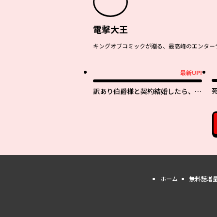
電撃大王
キングオブコミックが贈る、最高峰のエンターテ
最新UP!
最新UP!
訳あり伯爵様と契約結婚したら、義
娘（六歳）の契約母になってしまい
ました。
ホーム
無料話増