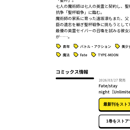
「聖杯」。
七人の魔術師は七人の英霊と契約し、聖
抗争「聖杯戦争」に臨む。
魔術師の家系に育った遠坂凛もまた、父
臣の遺志を継ぎ聖杯戦争に挑もうとして
最優の英霊セイバーの召喚を試みる彼女
が……。
タグ
タグ
タグ
青年
バトル・アクション
美少
タグ
タグ
タグ
魔法
Fate
TYPE-MOON
コミックス情報
2026年
2026/03/27
発売
Fate/stay
night［Unlimite
Works］ 8
最新刊をスト
1巻をストア