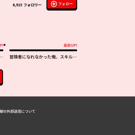
フォロー
6,915
フォロワー
P!
最新UP!
最新UP!
子
冒険者になれなかった俺、スキル
持
「おっぱい矯正」で悩めるあの子を
人助け!?
報の外部送信について