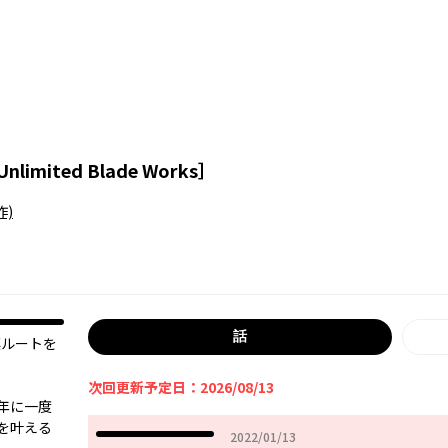
Unlimited Blade Works］
作)
話
凛ルートを
次回更新予定日：2026/08/13
年に一度
を叶える
2022年01月13日
2022/01/13