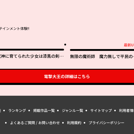
インメント体験!!
最新U
最新UP!
死神に育てられた少女は漆黒の剣を
無限の魔術師 魔力無しで平民の
胸に抱く
と迫害された俺。実は無限の魔力
ち。
電撃大王
の詳細はこちら
量
ランキング
掲載作品一覧
ジャンル一覧
サイトマップ
利用者情
よくあるご質問 / お問い合わせ
利用規約
プライバシーポリシー