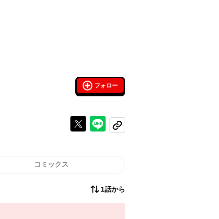
フォロー
Xで投稿する
ラインでシェアする
コピーする
コミックス
1話から