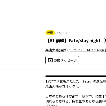
連載
2022/01/13
2022年01月13日
【
#1 前編
】
Fate/stay night［
森山大輔
(漫画)
/
ＴＹＰＥ－ＭＯＯＮ
(原
応援メッセージ
TVアニメ化も果たした「Fate」の遠坂
森山大輔がコミック化!!
日本のとある地方都市「冬木市」に数十
現れるとされる、持ち主のあらゆる願い