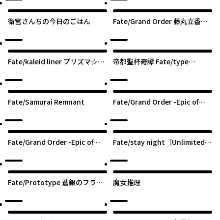
衛宮さんちの今日のごはん
Fate/Grand Order 藤丸立香は
わからない
Fate/kaleid liner プリズマ☆イ
帝都聖杯奇譚 Fate/type
リヤ ドライ！！
Redline
Fate/Samurai Remnant
Fate/Grand Order -Epic of
Remnant- 亜種特異点I 悪性隔
絶魔境 新宿 新宿幻霊事件
Fate/Grand Order -Epic of
Fate/stay night［Unlimited
Remnant- 亜種特異点EX 深海電
Blade Works］
脳楽土 SE.RA.PH
Fate/Prototype 蒼銀のフラグ
魔女推理
メンツ