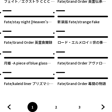
フェイト／エクストラ ＣＣＣ Ｆ
Fate/Grand Order 英霊伝承異
ｏｘＴａｉｌ
聞 ～蘆屋道満～
Fate/stay night [Heaven's
新装版 Fate/strange Fake
Feel]
Fate/Grand Order 英霊食聞録
ロード・エルメロイⅡ世の事件
簿
月姫 -A piece of blue glass
Fate/Grand Order アヴァロン
moon- ムーンフェイズ
テイル 中谷作品集
Fate/kaleid liner プリズマ☆イ
Fate/Grand Order 幕間の物語
リヤ
1
2
3
前のページへ
ページ
へ
ページ
へ
ページ
へ
次の