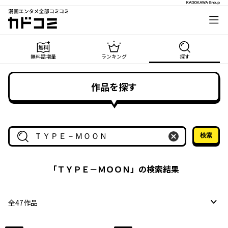
漫画エンタメ全部コミコミ
カドコミ
無料話増量
ランキング
探す
作品を探す
検索
作品名・作家名で探す
「
ＴＹＰＥ－ＭＯＯＮ
」の検索結果
全
47
作品