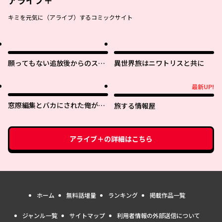
アライブ＋
キミを元気に（アライブ）するコミックサイト
願ってもない追放後からのスロ
異世界旅はニワトリスと共に
ーライフ？ 〜引退したはずが成
り行きで美少女ギャルの師匠に
最新UP!
最新UP!
なったらなぜかめちゃくちゃ懐
かれた〜
窓際編集とバカにされた俺が、
旅する情報屋
双子ＪＫと同居することになっ
た
アライブ＋
の詳細はこちら
ホーム
無料話増量
ランキング
掲載作品一覧
ジャンル一覧
サイトマップ
利用者情報の外部送信について