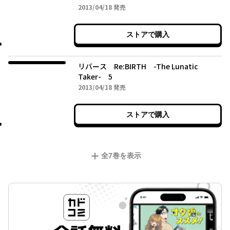
2013年04月18日
2013/04/18
発売
ストアで購入
リバース Re:BIRTH -The Lunatic
Taker- 5
2013年04月18日
2013/04/18
発売
ストアで購入
全
7
巻を表示