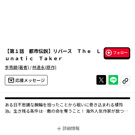
【
第１話 都市伝説
】
リバース Ｔｈｅ Ｌ
フォロー
ｕｎａｔｉｃ Ｔａｋｅｒ
李秀顯
(著者)
/
林達永
(原作)
Xで投稿する
ライン
応援メッセージ
コピー
ある日不思議な腕輪を拾ったことから戦いに巻き込まれる橘怜
治。生き残る条件は…敵の命を奪うこと！ 海外人気作家が放つダ
ークファンタジー！
詳細情報