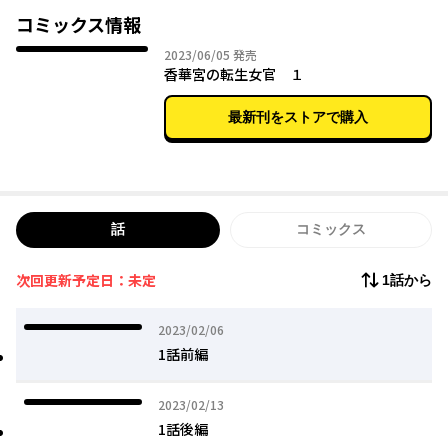
ある日凜は、彼氏が親友と浮気をしている場面に遭遇する。
コミックス情報
追いかけようとして車に轢かれてしまった凜は、目覚めると中国
2023年06月05日
2023/06/05
発売
とおぼしき過去の世界に転生していた!
香華宮の転生女官 １
すぐ横には血まみれの死体。まったく状況が呑み込めずにいる
と、なんと殺人事件の犯人と間違えられ、投獄されてしまう。
最新刊をストアで購入
窮地に陥る凜だが、時の皇帝の甥で武官である趙子陣(ちょう・し
じん)に助けられ事なきを得る。
周囲の人の話から推測するに、どうやら凜は、自分と同じ名前を
持つ宮廷女官・南凜(なん・りん)の体に転生してしまったらしい。
子陣の屋敷に居候することになった凜は、現世では全く役に立た
話
コミックス
なかった数々のスキルを使い、子陣や周囲の人を助ける。
次回更新予定日：未定
1話から
活躍ぶりが皇帝の耳に入り、凜は勅命を受けて香華宮で女官とし
て働くことに!
2023年02月06日
2023/02/06
裏ミッションとして、皇帝のスパイを命じられた凜は、宮中で
数々の奇妙な事件に遭遇し……?
1話前編
2023年02月13日
2023/02/13
1話後編