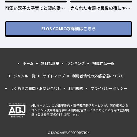
可愛い双子の子育てと契約妻は
売られた令嬢は最後の夜にヤリ
今日で終了予定です
逃げしました〜平和に子育てし
ていると、迎えに来たのは激重
王子様でした〜
FLOS COMIC
の詳細はこちら
ホーム
無料話増量
ランキング
掲載作品一覧
ジャンル一覧
サイトマップ
利用者情報の外部送信について
よくあるご質問 / お問い合わせ
利用規約
プライバシーポリシー
ABJマークは、この電子書店・電子書籍配信サービスが、著作権者から
コンテンツ使用許諾を得た正規版配信サービスであることを示す登録商
標（登録番号 第6091713号）です。
© KADOKAWA CORPORATION