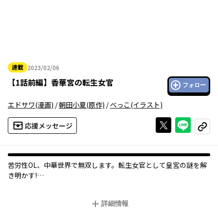
連載
2023/02/06
2023年02月06日
【
1話前編
】
香華宮の転生女官
フォロー
エドサワ
(漫画)
/
朝田小夏
(原作)
/
べっこ
(イラスト)
Xで投稿する
ライン
応援メッセージ
コピー
苦労性OL、中華世界で無双します。転生女官として皇宮の謎を解
き明かす!
「働かざる者食うべからず」が信条の苦労性貧乏OL・長峰凜、28
詳細情報
歳。仕事も恋も、最近若干停滞気味。