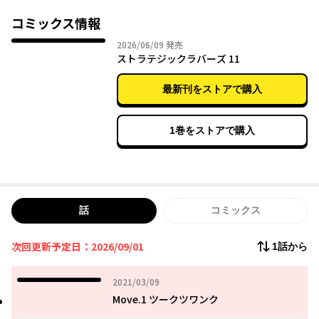
思っていたが、次期会長候補として突然拉致され、目の前には5人
の美少女が…!!
コミックス情報
優秀なミストレス【愛人】を抱えることで、強大になった東山グ
2026年06月09日
2026/06/09
発売
ループの跡継ぎとして、ヒロインたちを選抜していくことになる
ストラテジックラバーズ 11
浩太だが、ある能力が目覚め始め――!?
計略めぐらす色恋サバイバルゲーム開幕…!!
最新刊をストアで購入
1巻をストアで購入
話
コミックス
次回更新予定日：2026/09/01
1話から
2021年03月09日
2021/03/09
Move.1 ツークツワンク