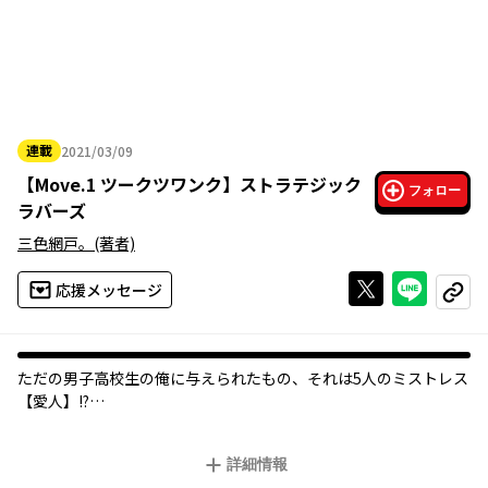
連載
2021/03/09
2021年03月09日
【
Move.1 ツークツワンク
】
ストラテジック
フォロー
ラバーズ
三色網戸。
(著者)
Xで投稿する
ライン
応援メッセージ
コピー
ただの男子高校生の俺に与えられたもの、それは5人のミストレス
【愛人】!?
東山グループ創設者の妾の息子である主人公の東山浩太。
詳細情報
23人目の愛人の息子である彼にとって、跡継ぎ問題は他人事だと