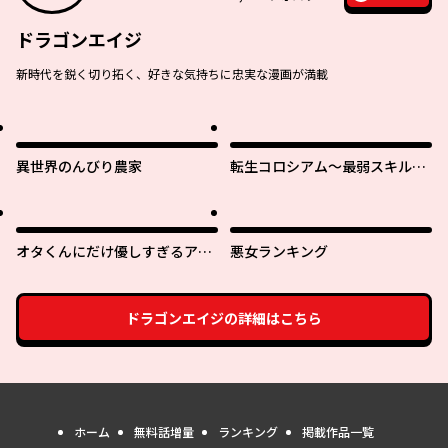
ドラゴンエイジ
新時代を鋭く切り拓く、好きな気持ちに忠実な漫画が満載
異世界のんびり農家
転生コロシアム～最弱スキルで
最強の女たちを攻略して奴隷ハ
ーレム作ります～
オタくんにだけ優しすぎるアヤ
悪女ランキング
メさん
ドラゴンエイジ
の詳細はこちら
ホーム
無料話増量
ランキング
掲載作品一覧