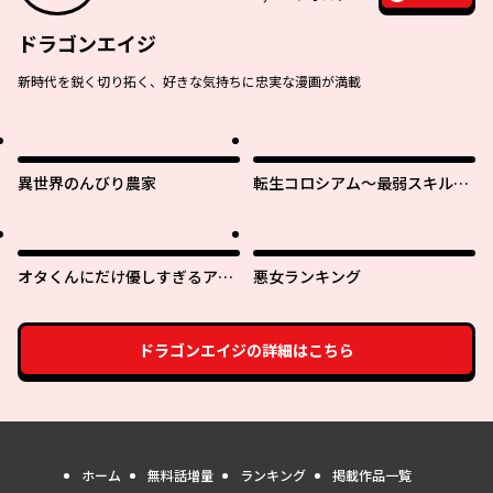
ドラゴンエイジ
新時代を鋭く切り拓く、好きな気持ちに忠実な漫画が満載
異世界のんびり農家
転生コロシアム～最弱スキルで
最強の女たちを攻略して奴隷ハ
ーレム作ります～
オタくんにだけ優しすぎるアヤ
悪女ランキング
メさん
ドラゴンエイジ
の詳細はこちら
ホーム
無料話増量
ランキング
掲載作品一覧