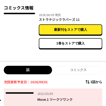
思っていたが、次期会長候補として突然拉致され、目の前には5人
の美少女が…!!
コミックス情報
優秀なミストレス【愛人】を抱えることで、強大になった東山グ
2026年06月09日
2026/06/09
発売
ループの跡継ぎとして、ヒロインたちを選抜していくことになる
ストラテジックラバーズ 11
浩太だが、ある能力が目覚め始め――!?
計略めぐらす色恋サバイバルゲーム開幕…!!
最新刊をストアで購入
1巻をストアで購入
話
コミックス
次回更新予定日：2026/09/01
1話から
2021年03月09日
2021/03/09
Move.1 ツークツワンク