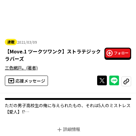
連載
2021/03/09
2021年03月09日
【
Move.1 ツークツワンク
】
ストラテジック
フォロー
ラバーズ
三色網戸。
(著者)
Xで投稿する
ライン
応援メッセージ
コピー
ただの男子高校生の俺に与えられたもの、それは5人のミストレス
【愛人】!?
東山グループ創設者の妾の息子である主人公の東山浩太。
詳細情報
23人目の愛人の息子である彼にとって、跡継ぎ問題は他人事だと