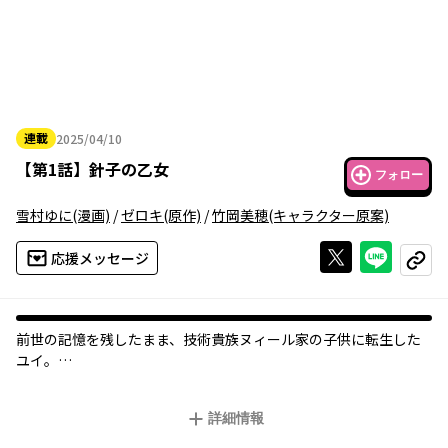
連載
2025/04/10
2025年04月10日
【
第1話
】
針子の乙女
フォロー
雪村ゆに
(漫画)
/
ゼロキ
(原作)
/
竹岡美穂
(キャラクター原案)
Xで投稿する
ライン
応援メッセージ
コピー
前世の記憶を残したまま、技術貴族ヌィール家の子供に転生した
ユイ。
しかし、ヌィール家特有の『加護縫い』の能力がないと判断され
たため、虐げられ、地獄のような日々を送っていた。
詳細情報
そんな折、心優しき貴族カロスティーラ・ロダンに「針子」とし
て引き取られることに。