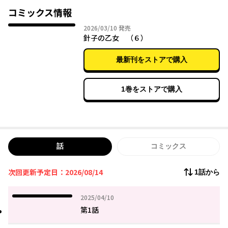
ロダンに感謝の気持ちを込めてヌィール家で見せなかった『加護
コミックス情報
縫い』で匂い袋をプレゼントする。
2026年03月10日
2026/03/10
発売
ユイがこれまで対話してきた『精霊』の力も加わり、匂い袋は国
針子の乙女 （６）
宝級の代物に仕上がってしまい、ユイの人生は更なる転機を迎え
ることになる。
最新刊をストアで購入
「小説家になろう」で人気の話題作が完全コミック化！
1巻をストアで購入
話
コミックス
次回更新予定日：2026/08/14
1話から
2025年04月10日
2025/04/10
第1話