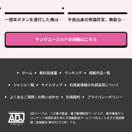
実は最強パラメーター
一億年ボタンを連打した俺は、
平民出身の帝国将官、無能な貴
気付いたら最強になっていた ～
族上官を蹂躙して成り上がる
落第剣士の学院無双～
ヤングエースＵＰ
の詳細はこちら
ホーム
無料話増量
ランキング
掲載作品一覧
ジャンル一覧
サイトマップ
利用者情報の外部送信について
よくあるご質問 / お問い合わせ
利用規約
プライバシーポリシー
ABJマークは、この電子書店・電子書籍配信サービスが、著作権者から
コンテンツ使用許諾を得た正規版配信サービスであることを示す登録商
標（登録番号 第6091713号）です。