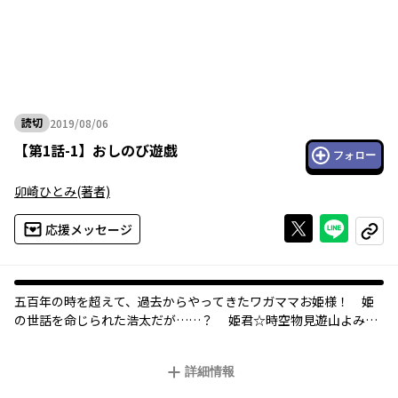
読切
2019/08/06
2019年08月06日
【
第1話-1
】
おしのび遊戯
フォロー
卯崎ひとみ
(著者)
Xで投稿する
ライン
応援メッセージ
コピー
五百年の時を超えて、過去からやってきたワガママお姫様！ 姫
の世話を命じられた浩太だが……？ 姫君☆時空物見遊山よみき
り♪
詳細情報