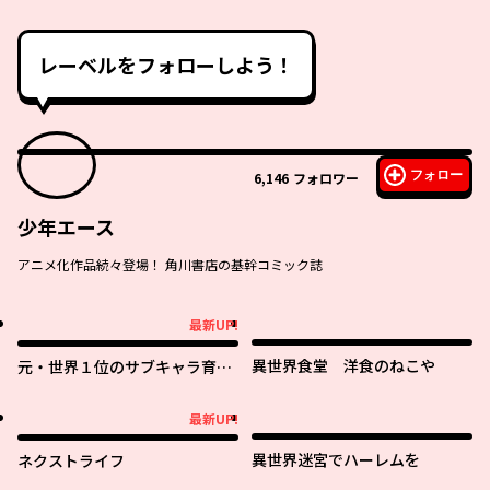
レーベルをフォローしよう！
フォロー
6,146
フォロワー
少年エース
アニメ化作品続々登場！ 角川書店の基幹コミック誌
最新UP!
最新UP!
異世界食堂 洋食のねこや
元・世界１位のサブキャラ育成
日記 ～廃プレイヤー、異世界を
攻略中！～
最新UP!
最新UP!
異世界迷宮でハーレムを
ネクストライフ