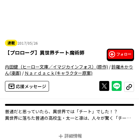
連載
2017/05/26
2017年05月26日
【
プロローグ
】
異世界チート魔術師
フォロー
内田健（ヒーロー文庫／イマジカインフォス）
(原作)
/
鈴羅木かり
ん
(漫画)
/
Ｎａｒｄａｃｋ
(キャラクター原案)
Xで投稿する
ライン
応援メッセージ
コピー
普通だと思っていたら、異世界では「チート」でした！？
異世界に落ちた普通の高校生・太一と凛は、人々が驚く「チー
ト」な魔力を持つ魔術師（マジシャン）に生まれ変わってい
て……。「小説家になろう」で大人気の異世界ファンタジーをコ
詳細情報
ミカライズ！