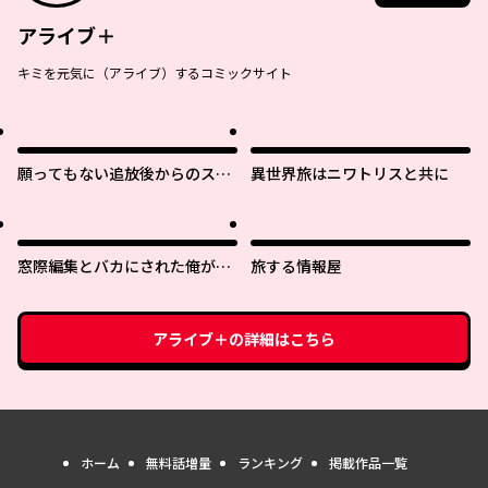
アライブ＋
キミを元気に（アライブ）するコミックサイト
願ってもない追放後からのスロ
異世界旅はニワトリスと共に
ーライフ？ 〜引退したはずが成
り行きで美少女ギャルの師匠に
なったらなぜかめちゃくちゃ懐
かれた〜
窓際編集とバカにされた俺が、
旅する情報屋
双子ＪＫと同居することになっ
た
アライブ＋
の詳細はこちら
ホーム
無料話増量
ランキング
掲載作品一覧