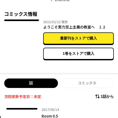
コミックス情報
2022年02月22日
2022/02/22
発売
ようこそ実力至上主義の教室へ １２
最新刊をストアで購入
1巻をストアで購入
話
コミックス
次回更新予定日：未定
1話から
2017年08月14日
2017/08/14
Room 0.5