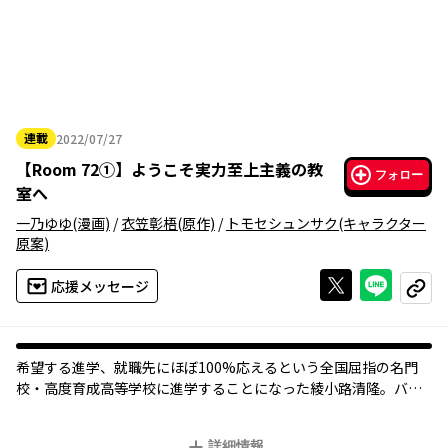
連載
2022/07/27
2022年07月27日
【
Room 72①
】
ようこそ実力至上主義の教
フォロー
室へ
一乃ゆゆ
(漫画)
/
衣笠彰梧
(原作)
/
トモセシュンサク
(キャラクター
原案)
Xで投稿する
ライン
応援メッセージ
コピー
希望する進学、就職先にほぼ100%応えるという全国屈指の名門
校・高度育成高等学校に進学することになった綾小路清隆。バラ
色の学園生活…のはずがクラスメイトは曲者ばかりで……。TVア
ニメ大好評放送中の話題作、コミカライズ作！
詳細情報