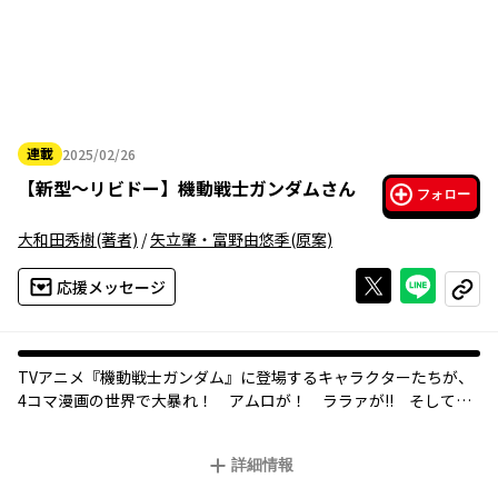
連載
2025/02/26
2025年02月26日
【
新型～リビドー
】
機動戦士ガンダムさん
フォロー
大和田秀樹
(著者)
/
矢立肇・富野由悠季
(原案)
Xで投稿する
ライン
応援メッセージ
コピー
TVアニメ『機動戦士ガンダム』に登場するキャラクターたちが、
4コマ漫画の世界で大暴れ！ アムロが！ ララァが!! そしてシ
ャアが抱腹絶倒のギャグの大連発！
詳細情報