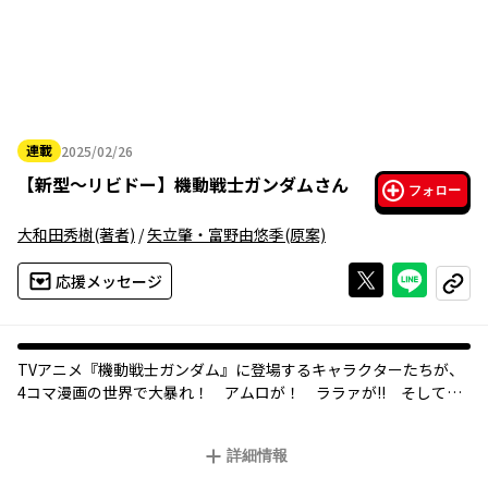
連載
2025/02/26
2025年02月26日
【
新型～リビドー
】
機動戦士ガンダムさん
フォロー
大和田秀樹
(著者)
/
矢立肇・富野由悠季
(原案)
Xで投稿する
ライン
応援メッセージ
コピー
TVアニメ『機動戦士ガンダム』に登場するキャラクターたちが、
4コマ漫画の世界で大暴れ！ アムロが！ ララァが!! そしてシ
ャアが抱腹絶倒のギャグの大連発！
詳細情報