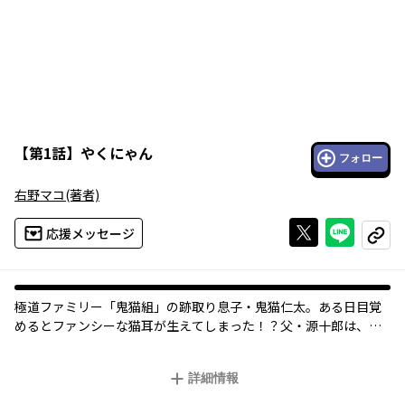
【
第1話
】
やくにゃん
フォロー
右野マコ
(著者)
Xで投稿する
ライン
応援メッセージ
コピー
極道ファミリー「鬼猫組」の跡取り息子・鬼猫仁太。ある日目覚
めるとファンシーな猫耳が生えてしまった！？父・源十郎は、鬼
猫家が代々引き継いできた「鬼猫様の力」によるものだと言う。
生粋の猫好きである因縁の敵・狗島慶にはストーキングされ、仲
詳細情報
間や組のものからも温かい目で見られるハメになってしまう。仁
太が望む血で血を洗う日々はやってくるのか！や○ざ×ヤンキー