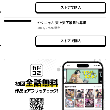
ストアで購入
やくにゃん 天上天下唯我独尊編
2016年07月26日
2016/07/26
発売
ストアで購入