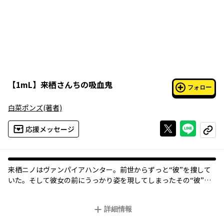
【
1mL
】
来栖さんちの吸血鬼
フォロー
白菜ポンズ
(著者)
Xで投稿する
ライン
応援メッセージ
コピー
来栖ニノはヴァンパイアハンター。前世からずっと“彼”を捜して
いた。そして彼女の前にうっかり姿を現してしまったその“彼”。
名は月雲。吸血鬼である。ニノは狩るよりも前に、即・持・帰！
月雲をテイクアウトしたのだった…。
詳細情報