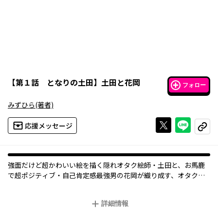
【
第１話 となりの土田
】
土田と花岡
フォロー
みずひら
(著者)
Xで投稿する
ライン
応援メッセージ
コピー
強面だけど超かわいい絵を描く隠れオタク絵師・土田と、お馬鹿
で超ポジティブ・自己肯定感最強男の花岡が織り成す、オタクあ
るある高校生ライフ！SNS総閲覧数200万超えの人気シリーズがコ
ミックウォーカー＆ニコニコ漫画に登場！
詳細情報